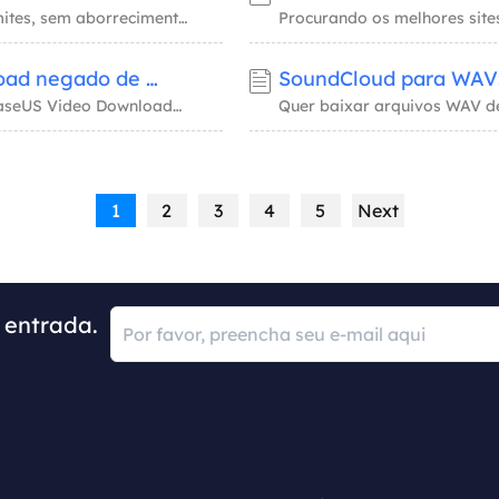
Downloads de vídeo BlueSky simplificados! Sem limites, sem aborrecimentos — apenas um cliq
Como baixar vídeos de sites com download negado de 6 maneiras
Baixar vídeos de sites de download negado com EaseUS Video Downloader, JDownloader, Intern
1
2
3
4
5
Next
 entrada.