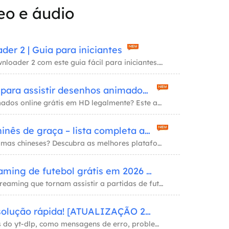
eo e áudio
er 2 | Guia para iniciantes
Libere todo o poder do JDownloader 2 com este guia fácil para iniciantes. Aprenda dicas e
9 sites desbloqueados para assistir desenhos animados online grátis em 2026
Como assistir desenhos animados online grátis em HD legalmente? Este artigo apresenta 9 si
Onde assistir drama chinês de graça – lista completa aqui
Procurando onde assistir dramas chineses? Descubra as melhores plataformas com os programa
Melhores sites de streaming de futebol grátis em 2026 [alta qualidade]
Há muitas plataformas de streaming que tornam assistir a partidas de futebol ao vivo muito
YT-DLP não funciona: solução rápida! [ATUALIZAÇÃO 2026]
Solucione problemas comuns do yt-dlp, como mensagens de erro, problemas de login e problem