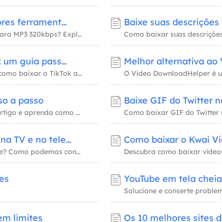
YouTube para MP3 320kbps – As 6 melhores ferramentas e guia passo a passo
Procurando os melhores conversores de YouTube para MP3 320kbps? Explore as principais solu
Como baixar o TikTok após o banimento: um guia passo a passo
Por que não consigo baixar o TikTok novamente e como baixar o TikTok após o banimento?
so a passo
Baixe GIF do Twitter 
Se você quiser manter os GIFs do Tenor, leia este artigo e aprenda como baixar facilmente
Como baixar GIF do Twitter 
Correções para a tela preta do YouTube na TV e no telefone em 2026🛠️
Como baixar o Kwai V
Por que a tela preta do YouTube na TV e no telefone? Como podemos consertá-los de forma ef
mes
YouTube em tela cheia
em limites