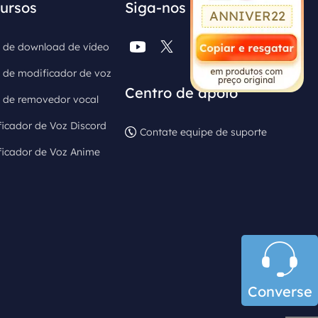
ursos
Siga-nos
ANNIVER22




 de download de vídeo
 de modificador de voz
Centro de apoio
 de removedor vocal
icador de Voz Discord
Contate equipe de suporte
ficador de Voz Anime

Converse