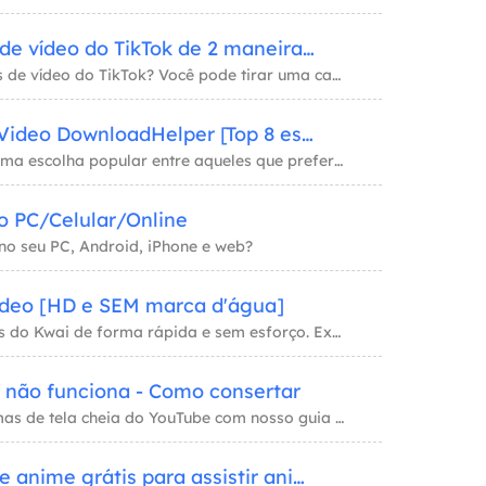
Baixe suas descrições de vídeo do TikTok de 2 maneiras gratuitas
Como baixar suas descrições de vídeo do TikTok? Você pode tirar uma captura de tela do víd
Melhor alternativa ao Video DownloadHelper [Top 8 escolhas]
O Video DownloadHelper é uma escolha popular entre aqueles que preferem vídeos para assist
no PC/Celular/Online
no seu PC, Android, iPhone e web?
ideo [HD e SEM marca d'água]
Descubra como baixar vídeos do Kwai de forma rápida e sem esforço. Experimente nossa ferra
 não funciona - Como consertar
Solucione e conserte problemas de tela cheia do YouTube com nosso guia abrangente. Aprenda
Os 10 melhores sites de anime grátis para assistir anime online em 2026