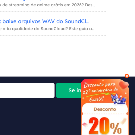
Procurando os melhores sites de streaming de anime grátis em 2026? Descubra os 10 melhores
SoundCloud para WAV: baixe arquivos WAV do SoundCloud facilmente!
Quer baixar arquivos WAV de alta qualidade do SoundCloud? Este guia abrange os melhores ba

Se inscrever