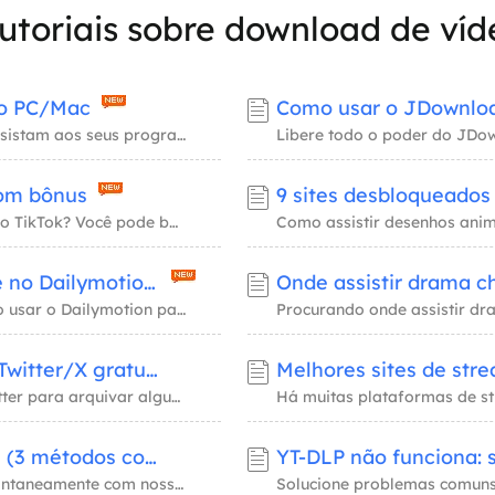
tutoriais sobre download de víd
no PC/Mac
Como usar o JDownload
Baixar vídeos do Crunchyroll permite que os fãs assistam aos seus programas favoritos offl
Com bônus
Como baixar vídeos salvos, favoritos ou curtidos do TikTok? Você pode baixar cada um usand
É seguro e legal transmitir vídeos online no Dailymotion?
O Dailymotion é seguro? Sim, é considerado seguro usar o Dailymotion para streaming de víd
Baixe todas as mídias de uma conta do Twitter/X gratuitamente
Como baixar todas as mídias de uma conta do Twitter para arquivar alguns ativos digitais p
Baixe vídeos do BitChute – rápido e fácil (3 métodos comprovados)
Baixe vídeos do BitChute para seu dispositivo instantaneamente com nossos downloaders rápi