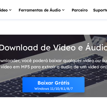
ídeo
Ferramentas de Áudio
Parceiro
Suport
VideFlow Online
EaseUS VoiceWav
IA para criação de ví
Mudar a voz em temp
commerce
Download de Vídeo e Áudi
Video Downloader
EaseUS VoiceOve
Baixar YouTube víde
Gerador de voz de IA
loader, você poderá baixar qualquer vídeo ou áud
VideoKit
Kit de ferramentas d
vídeo em MP3 para extrair o áudio de um vídeo onl
tudo-em-um
Baixar Grátis
Windows 11/10/8.1/8/7