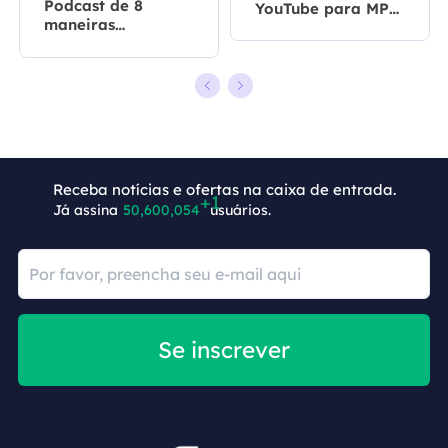
Podcast de 8
YouTube para MP3
maneiras
em 2026
[computador/telef
one]
Receba notícias e ofertas na caixa de entrada.
Já assina
50,600,055
usuários.
Se inscrever