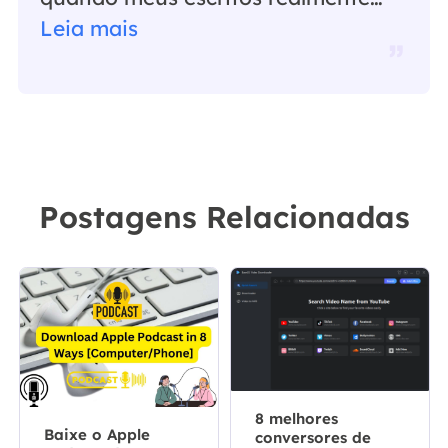
ajudam. Espero que gostem de sua
Leia mais
estadia no EaseUS e tenham um
bom dia."…
Postagens Relacionadas
8 melhores
Baixe o Apple
conversores de