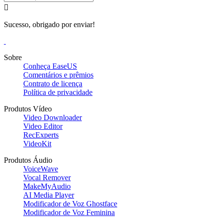

Sucesso, obrigado por enviar!
Sobre
Conheça EaseUS
Comentários e prêmios
Contrato de licença
Política de privacidade
Produtos Vídeo
Video Downloader
Video Editor
RecExperts
VideoKit
Produtos Áudio
VoiceWave
Vocal Remover
MakeMyAudio
AI Media Player
Modificador de Voz Ghostface
Modificador de Voz Feminina