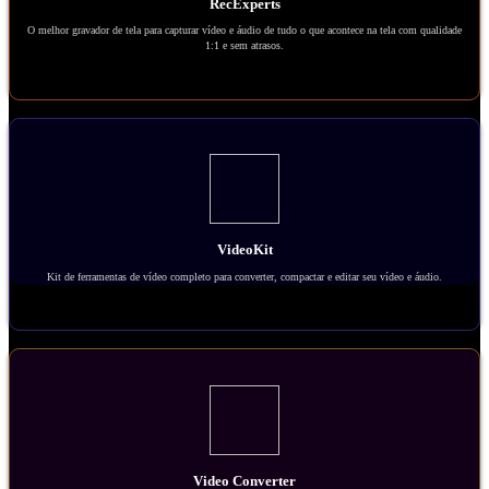
RecExperts
O melhor gravador de tela para capturar vídeo e áudio de tudo o que acontece na tela com qualidade
1:1 e sem atrasos.
VideoKit
Kit de ferramentas de vídeo completo para converter, compactar e editar seu vídeo e áudio.
Video Converter