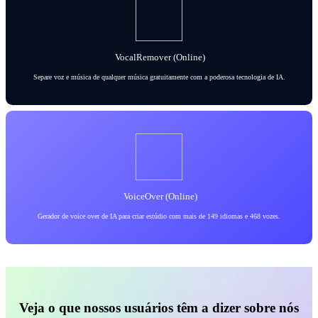
VocalRemover (Online)
Separe voz e música de qualquer música gratuitamente com a poderosa tecnologia de IA.
VoiceOver (Online)
Gerador de voice over de IA para criar estúdio com mais de 149 idiomas e 468 vozes.
Veja o que nossos usuários têm a dizer sobre nós