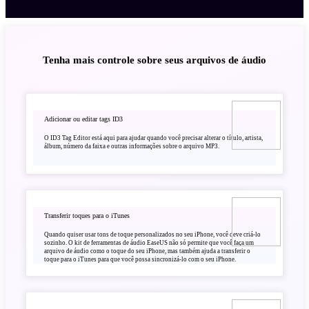
Tenha mais controle sobre seus arquivos de áudio
Adicionar ou editar tags ID3
O ID3 Tag Editor está aqui para ajudar quando você precisar alterar o título, artista,
álbum, número da faixa e outras informações sobre o arquivo MP3.
Transferir toques para o iTunes
Quando quiser usar tons de toque personalizados no seu iPhone, você deve criá-lo
sozinho. O kit de ferramentas de áudio EaseUS não só permite que você faça um
arquivo de áudio como o toque do seu iPhone, mas também ajuda a transferir o
toque para o iTunes para que você possa sincronizá-lo com o seu iPhone.