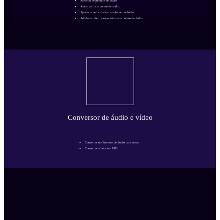
Recortar segmentos de áudio.
Juntar vários arquivos de áudio.
Ajustar a velocidade e o volume do áudio.
Adicionar efeitos especiais aos arquivos de áudio.
Conversor de áudio e vídeo
Converter um formato de áudio para outro.
Converter vídeos em MP3.