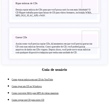
Ripar músicas de CDs
Deseja copiar música de CDs para que você possa curti-la com mais liberdade? O
CD Ripper trabalha para ripar faixas de CD para vários formatos, incluindo WMA,
MP3, OGG, FLAC, APE e WAV.
Gravar CDs
Assim como você precisa copiar CDs, há momentos em que você precisa gravar um
CD com suas músicas favoritas. Com o gravador de CD, você poderá gravar
arquivos de áudio em CDs virgens. Depois disso, você pode ouvir essas músicas
com qualquer dispositivo/máquina que tenha uma unidade de CD.
Guia de usuário
Como gravar música em um CD do YouTube
Como ripar um CD no Windows
Como converter M4A para MP3 de várias maneiras
Como copiar um CD para outro CD