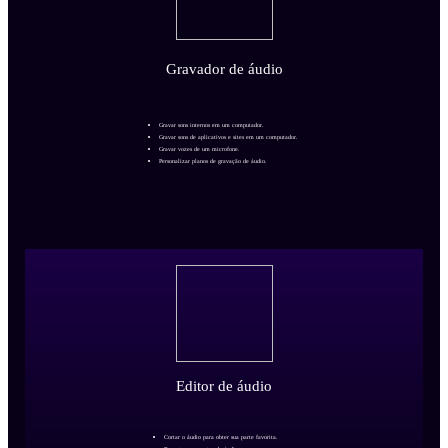
Gravador de áudio
Gravar sons internos em um computador.
Gravar sons de aplicativos e sites em um computador.
Gravar vozes de um microfone.
Personalizar planos de gravação de áudio.
Editor de áudio
Cortar o áudio para obter sua parte favorita.