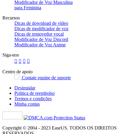
Modificador de Voz Masculina
para Feminina
Recursos
Dicas de download de vídeo
Dicas de modificador de voz
Dicas de removedor vocal
Modificador de Voz Discord
Modificador de Voz Anime
Siga-nos




Centro de apoio
Contate equipe de suporte
Desinstalar
Politica de reembolso
Termos e condições
Minha contas
Copyright ©
2004 - 2023
EaseUS. TODOS OS DIREITOS
RESERVADOS.