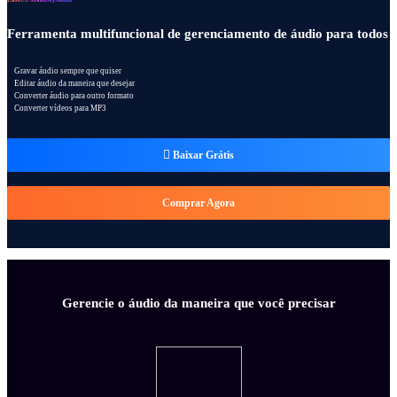
EaseUS MakeMyAudio
Ferramenta multifuncional de gerenciamento de áudio para todos
Gravar áudio sempre que quiser
Editar áudio da maneira que desejar
Converter áudio para outro formato
Converter vídeos para MP3

Baixar Grátis
Comprar Agora
Gerencie o áudio da maneira que você precisar