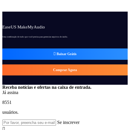
EaseUS MakeMyAudio
Uma combinação de tudo que você precisa para gerenciar arquivos de áudio.

Baixar Grátis
Comprar Agora
Receba notícias e ofertas na caixa de entrada.
Já assina
8551
usuários.
Se inscrever
