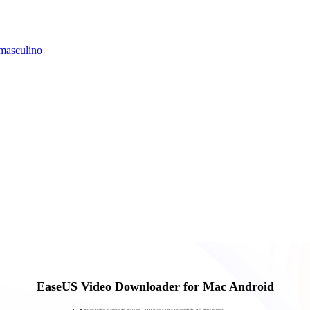
 masculino
EaseUS Video Downloader for
Mac
Android
Baixe vídeo e áudio de mais de 1.000 sites a uma velocidade 30x mais rápida.