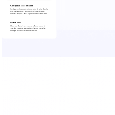
Configurar vídeo de saída
Configure os formatos de vídeo e áudio de saída. Escolha
uma resolução de até 8K ou qualidade 4K Ultra HD
conforme desejar. Extraia legendas do YouTube ou não.
Baixar vídeo
Clique em "Baixar" para começar a baixar vídeos do
YouTube. Quando o download do vídeo for concluído,
verifique os itens baixados na biblioteca.