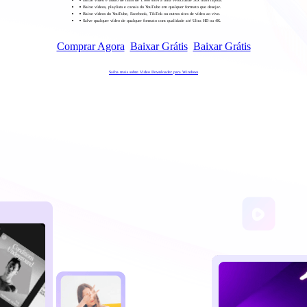
Baixe vídeos, playlists e canais do YouTube em qualquer formato que desejar.
Baixe vídeos do YouTube, Facebook, TikTok ou outros sites de vídeo ao vivo.
Salve qualquer vídeo de qualquer formato com qualidade até Ultra HD ou 4K.
Comprar Agora
Baixar Grátis
Baixar Grátis
Saiba mais sobre Video Downloader para Windows