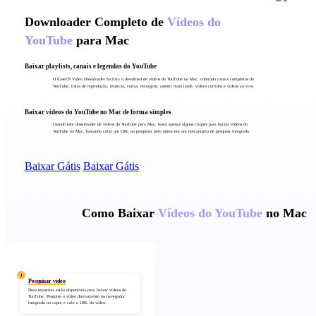
Downloader Completo de
Vídeos do
YouTube
para Mac
Baixar playlists, canais e legendas do YouTube
O EaseUS Video Downloader facilita o download de vídeos do YouTube no Mac, cobrindo canais completos do
YouTube, listas de reprodução, músicas, curtas, mixagem, assistir mais tarde, vídeos curtidos e vídeos ao vivo.
Baixar vídeos do YouTube no Mac de forma simples
Usando este downloader de vídeos do YouTube para Mac, basta apenas alguns cliques para baixar vídeos do
YouTube no Mac, bastando colar um URL ou pesquisar pelo nome em um mecanismo de pesquisa integrado.
Baixar Gátis
Baixar Gátis
Como Baixar
Vídeos do YouTube
no Mac
1
Pesquisar vídeo
Duas maneiras estão disponíveis para baixar vídeos do
YouTube. Pesquise o vídeo diretamente no navegador
integrado ou copie e cole o URL do vídeo.