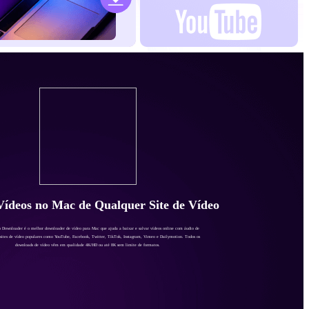
Vídeos no Mac de Qualquer Site de Vídeo
 Downloader é o melhor downloader de vídeo para Mac que ajuda a baixar e salvar vídeos online com áudio de
 sites de vídeo populares como YouTube, Facebook, Twitter, TikTok, Instagram, Vimeo e Dailymotion. Todos os
downloads de vídeo vêm em qualidade 4K/HD ou até 8K sem limite de formatos.