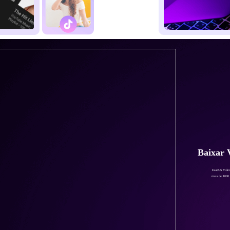
Baixar 
EaseUS Video
mais de 1000