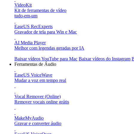
VideoKit
Kit de ferramentas de vídeo
tudo-em-um
EaseUS RecExperts
Gravador de tela para Win e Mac
AI Media Player
Melhor com legendas geradas por IA
Baixar vídeos YouTube para Mac
Baixar vídeos do Instagram
B
Ferramentas de Áudio
EaseUS VoiceWave
Mudar a voz em tempo real
Vocal Remover (Online)
Remover vocais online grátis
MakeMyAudio
Gravar e converter áudio