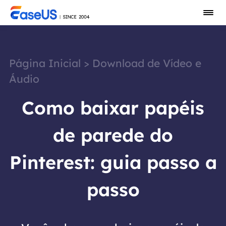
Página Inicial
>
Download de Vídeo e
Áudio
Como baixar papéis
de parede do
Pinterest: guia passo a
passo