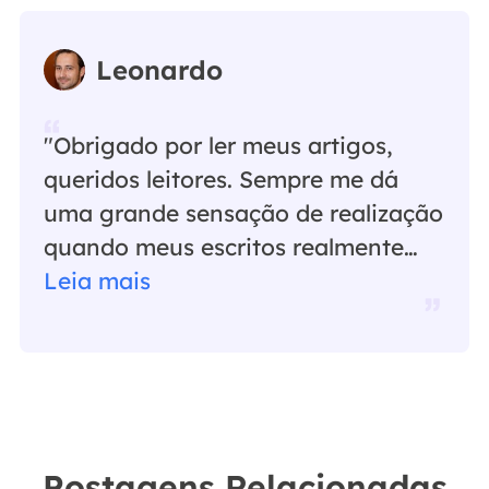
Leonardo
"Obrigado por ler meus artigos,
queridos leitores. Sempre me dá
uma grande sensação de realização
quando meus escritos realmente
ajudam. Espero que gostem de sua
Leia mais
estadia no EaseUS e tenham um
bom dia."…
Postagens Relacionadas