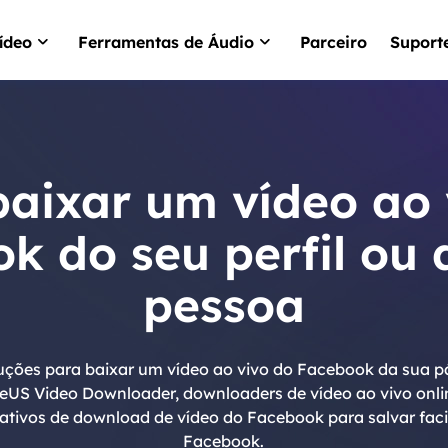
ídeo
Ferramentas de Áudio
Parceiro
Suport
VideFlow Online
EaseUS VoiceWav
IA para criação de ví
Mudar a voz em temp
commerce
aixar um vídeo ao 
Video Downloader
EaseUS VoiceOve
Baixar YouTube víde
Gerador de voz de IA
k do seu perfil ou 
VideoKit
Kit de ferramentas d
pessoa
tudo-em-um
oluções para baixar um vídeo ao vivo do Facebook da sua p
eUS Video Downloader, downloaders de vídeo ao vivo onl
ativos de download de vídeo do Facebook para salvar fac
Facebook.