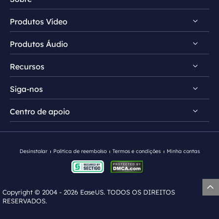
Produtos Vídeo
Conheça EaseUS
Produtos Áudio
Comentários e prêmios
Video Downloader
Contrato de licença
Recursos
Video Editor
VoiceWave
Política de privacidade
RecExperts
Siga-nos
Vocal Remover
Dicas de download de vídeo
VideoKit
MakeMyAudio
Centro de apoio


Dicas de modificador de voz


AI Media Player
Dicas de removedor vocal
Contate equipe de suporte
Modificador de Voz Ghostface
Modificador de Voz Discord
Desinstalar
Politica de reembolso
Termos e condições
Minha contas
Modificador de Voz Feminina
Modificador de Voz Anime
Modificador de Voz Roblox

Copyright ©
2004 - 2026
EaseUS. TODOS OS DIREITOS
RESERVADOS.
Modificador de Voz Masculina