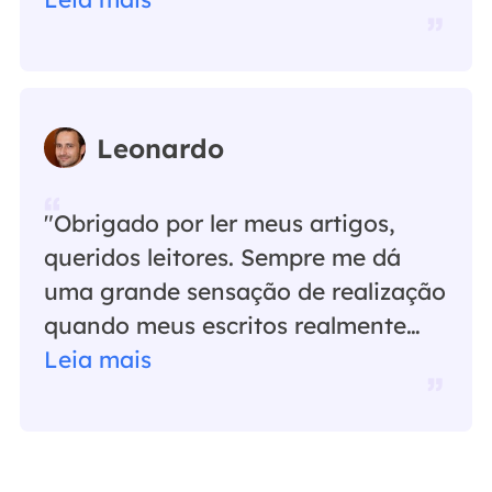
Leonardo
"Obrigado por ler meus artigos,
queridos leitores. Sempre me dá
uma grande sensação de realização
quando meus escritos realmente
ajudam. Espero que gostem de sua
Leia mais
estadia no EaseUS e tenham um
bom dia."…