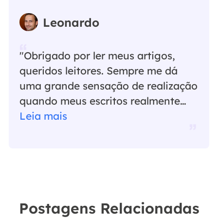
Leonardo
"Obrigado por ler meus artigos,
queridos leitores. Sempre me dá
uma grande sensação de realização
quando meus escritos realmente
ajudam. Espero que gostem de sua
Leia mais
estadia no EaseUS e tenham um
bom dia."…
Postagens Relacionadas