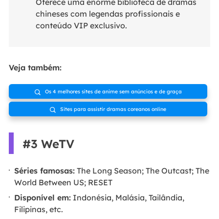
Oferece uma enorme biblioteca de dramas
chineses com legendas profissionais e
conteúdo VIP exclusivo.
Veja também:
Os 4 melhores sites de anime sem anúncios e de graça

Sites para assistir dramas coreanos online

#3 WeTV
Séries famosas:
The Long Season; The Outcast; The
World Between US; RESET
Disponível em:
Indonésia, Malásia, Tailândia,
Filipinas, etc.