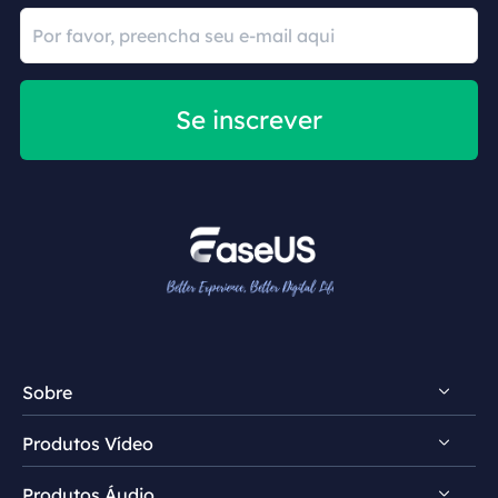
Se inscrever
Sobre
Produtos Vídeo
Conheça EaseUS
Produtos Áudio
Comentários e prêmios