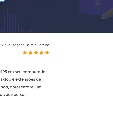
Visualizações
|
6
Min Leitura
 MP3 em seu computador,
esktop e extensões de
ança, apresentarei um
 você baixar.