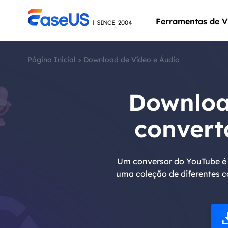
Ferramentas de V
Página Inicial
>
Download de Vídeo e Áudio
Downloa
conver
Um conversor do YouTube é b
uma coleção de diferentes c