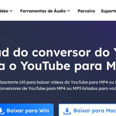
ídeo
Ferramentas de Áudio
Parceiro
Suport
VideFlow Online
EaseUS VoiceWav
IA para criação de ví
Mudar a voz em temp
commerce
d do conversor do 
Video Downloader
EaseUS VoiceOve
Baixar YouTube víde
Gerador de voz de IA
ta o YouTube para 
VideoKit
Kit de ferramentas d
tudo-em-um
astante útil para baixar vídeos do YouTube para MP4 ou 
onversores de YouTube para MP4 ou MP3 listados para voc
Baixar para Win
Baixar para Ma