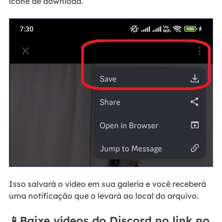
ícone de download.
Isso salvará o vídeo em sua galeria e você receberá
uma notificação que o levará ao local do arquivo.
📱Baixe vídeos do Discord no link no