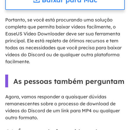
Portanto, se você está procurando uma solução
completa que permita baixar vídeos facilmente, o
EaseUS Video Downloader deve ser sua ferramenta
principal. Ele está repleto de ótimos recursos e tem
todas as necessidades que você precisa para baixar
vídeos do Discord ou de qualquer outra plataforma
facilmente.
As pessoas também perguntam
Agora, vamos responder a quaisquer dúvidas
remanescentes sobre o processo de download de
vídeos do Discord de um link para MP4 ou qualquer
outro formato.