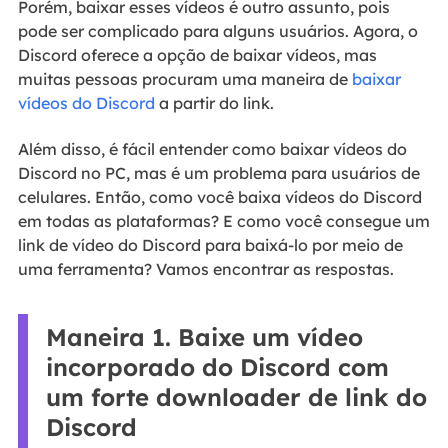
Porém, baixar esses vídeos é outro assunto, pois
pode ser complicado para alguns usuários. Agora, o
Discord oferece a opção de baixar vídeos, mas
muitas pessoas procuram uma maneira de
baixar
vídeos do Discord
a partir do link.
Além disso, é fácil entender como baixar vídeos do
Discord no PC, mas é um problema para usuários de
celulares. Então, como você baixa vídeos do Discord
em todas as plataformas? E como você consegue um
link de vídeo do Discord para baixá-lo por meio de
uma ferramenta? Vamos encontrar as respostas.
Maneira 1. Baixe um vídeo
incorporado do Discord com
um forte downloader de link do
Discord