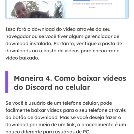
Isso fará o download do vídeo através do seu
navegador ou se você tiver algum gerenciador de
download instalado. Portanto, verifique a pasta de
downloads ou a pasta de vídeos para encontrar o
vídeo baixado.
Maneira 4. Como baixar vídeos
do Discord no celular
Se você é usuário de um telefone celular, pode
facilmente baixar vídeos para o seu telefone através
do botão de download. Mas se você deseja fazer o
download por meio de um link, o procedimento é um
pouco diferente para usuários de PC.