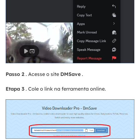
Passo 2
. Acesse o site
DMSave
.
Etapa 3
. Cole o link na ferramenta online.