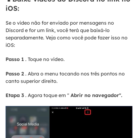
iOS:
Se o vídeo não for enviado por mensagens no
Discord e for um link, você terá que baixá-lo
separadamente. Veja como você pode fazer isso no
iOS:
Passo 1
. Toque no vídeo.
Passo 2
. Abra o menu tocando nos três pontos no
canto superior direito.
Etapa 3
. Agora toque em "
Abrir no navegador".