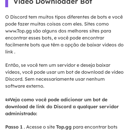
Video Downloader Bot
O Discord tem muitos tipos diferentes de bots e você
pode fazer muitas coisas com eles. Sites como
www.Top.gg são alguns dos melhores sites para
encontrar esses bots, e você pode encontrar
facilmente bots que têm a opção de baixar vídeos do
link .
Então, se você tem um servidor e deseja baixar
vídeos, você pode usar um bot de download de vídeo
Discord. Sem necessariamente usar nenhum
software externo.
📜Veja como você pode adicionar um bot de
download de link do Discord a qualquer servidor
administrado:
Passo 1
. Acesse o site
Top.gg
para encontrar bots