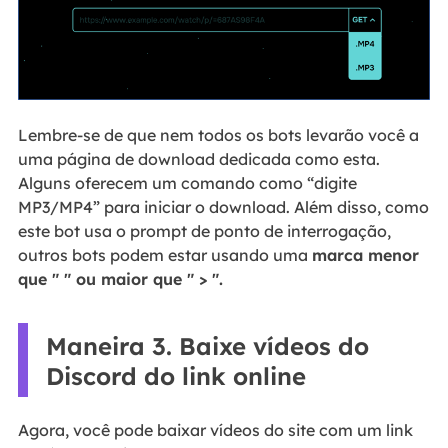
Lembre-se de que nem todos os bots levarão você a
uma página de download dedicada como esta.
Alguns oferecem um comando como “digite
MP3/MP4” para iniciar o download. Além disso, como
este bot usa o prompt de ponto de interrogação,
outros bots podem estar usando uma
marca menor
que " " ou maior que "
>
".
Maneira 3. Baixe vídeos do
Discord do link online
Agora, você pode baixar vídeos do site com um link