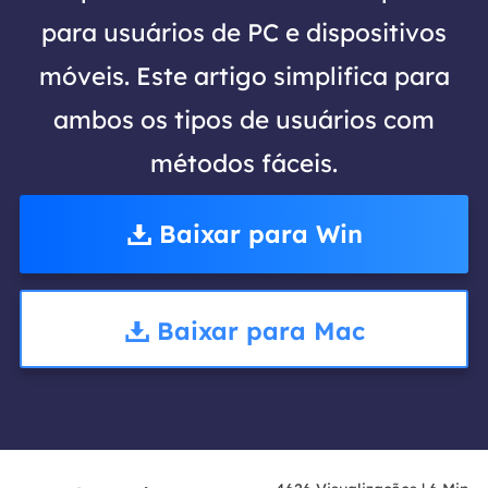
para usuários de PC e dispositivos
móveis. Este artigo simplifica para
ambos os tipos de usuários com
métodos fáceis.
Baixar para Win
Baixar para Mac