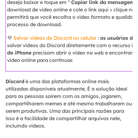
deseja baixar e toque em "
Copiar link da mensagem
"
download de vídeo online e cole o link aqui > clique no
permitirá que você escolha o vídeo formato e qualidad
processo de download.
💜
Salvar vídeos do Discord no celular
:
os usuários do
salvar vídeos do Discord diretamente com o recurso in
do iPhone
precisam abrir o vídeo na web e encontrar 
vídeo online para continuar.
Discord
é uma das plataformas online mais
utilizadas disponíveis atualmente. É a solução ideal
para as pessoas sairem com os amigos, jogarem,
compartilharem memes e até mesmo trabalharem ou
serem produtivas. Uma das principais razões para
isso é a facilidade de compartilhar arquivos nele,
incluindo vídeos.