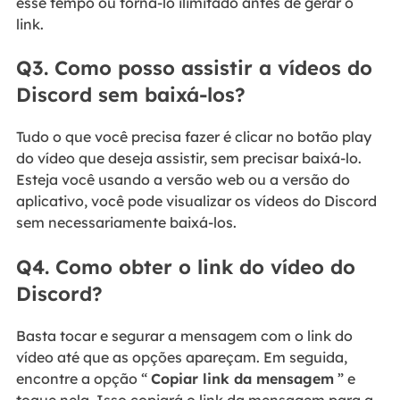
esse tempo ou torná-lo ilimitado antes de gerar o
link.
Q3. Como posso assistir a vídeos do
Discord sem baixá-los?
Tudo o que você precisa fazer é clicar no botão play
do vídeo que deseja assistir, sem precisar baixá-lo.
Esteja você usando a versão web ou a versão do
aplicativo, você pode visualizar os vídeos do Discord
sem necessariamente baixá-los.
Q4. Como obter o link do vídeo do
Discord?
Basta tocar e segurar a mensagem com o link do
vídeo até que as opções apareçam. Em seguida,
encontre a opção “
Copiar link da mensagem
” e