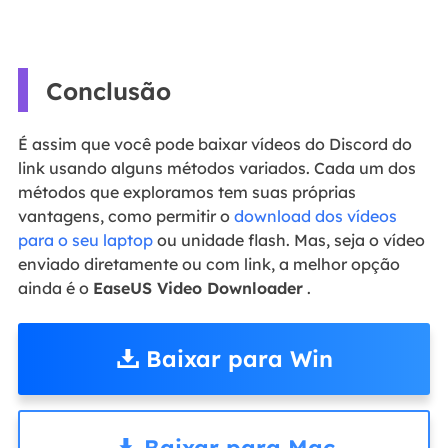
Conclusão
É assim que você pode baixar vídeos do Discord do
link usando alguns métodos variados. Cada um dos
métodos que exploramos tem suas próprias
vantagens, como permitir o
download dos vídeos
para o seu laptop
ou unidade flash. Mas, seja o vídeo
enviado diretamente ou com link, a melhor opção
ainda é o
EaseUS Video Downloader
.
Baixar para Win
Baixar para Mac