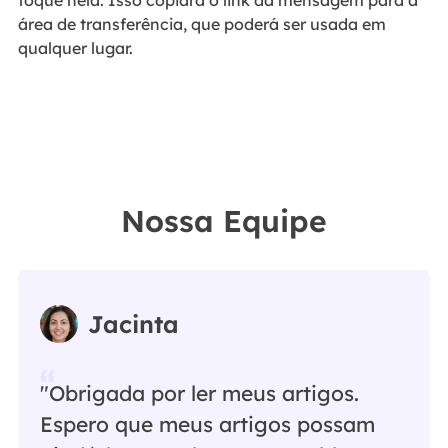
toque nela. Isso copiará o link da mensagem para a
área de transferência, que poderá ser usada em
qualquer lugar.
Nossa Equipe
Jacinta
"Obrigada por ler meus artigos.
Espero que meus artigos possam