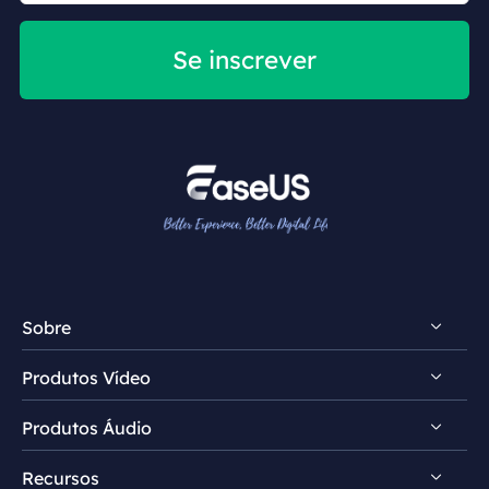
Se inscrever
Sobre
Produtos Vídeo
Conheça EaseUS
Produtos Áudio
Comentários e prêmios
Video Downloader
Contrato de licença
Recursos
Video Editor
VoiceWave