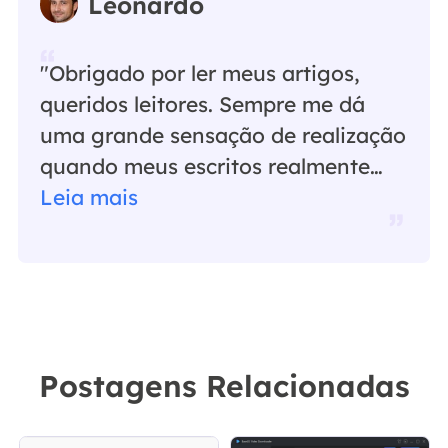
Leonardo
"Obrigado por ler meus artigos,
queridos leitores. Sempre me dá
uma grande sensação de realização
quando meus escritos realmente
ajudam. Espero que gostem de sua
Leia mais
estadia no EaseUS e tenham um
bom dia."…
Postagens Relacionadas