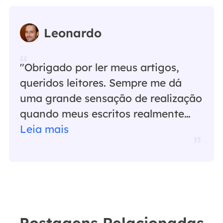
Leonardo
"Obrigado por ler meus artigos,
queridos leitores. Sempre me dá
uma grande sensação de realização
quando meus escritos realmente
ajudam. Espero que gostem de sua
Leia mais
estadia no EaseUS e tenham um
bom dia."…