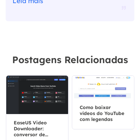
ajudam. Espero que gostem de sua
Leia mais
estadia no EaseUS e tenham um
bom dia."…
Postagens Relacionadas
Como baixar
vídeos do YouTube
com legendas
EaseUS Video
Downloader:
conversor de