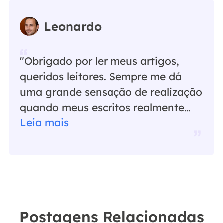
Leonardo
"Obrigado por ler meus artigos,
queridos leitores. Sempre me dá
uma grande sensação de realização
quando meus escritos realmente
ajudam. Espero que gostem de sua
Leia mais
estadia no EaseUS e tenham um
bom dia."…
Postagens Relacionadas