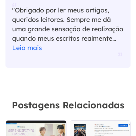
"Obrigado por ler meus artigos,
queridos leitores. Sempre me dá
uma grande sensação de realização
quando meus escritos realmente
ajudam. Espero que gostem de sua
Leia mais
estadia no EaseUS e tenham um
bom dia."…
Postagens Relacionadas