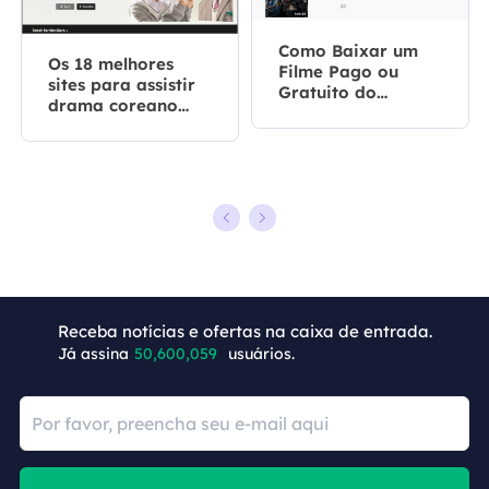
Como Baixar um
Os 18 melhores
Filme Pago ou
sites para assistir
Gratuito do
drama coreano
Youtube?
online - lista
completa de 2026
+6
Receba notícias e ofertas na caixa de entrada.
Já assina
50,600,059
usuários.