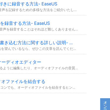
お好きに録音する方法- EaseUS
この文章では、Windows 10で音声を記録するための多様な方法をご紹介いたします。1つの方法によってパソコンで音声の記録に失敗しても、他の方法を試して成功できます。
録音する方法- EaseUS
実際、パソコンから流れている音声を録音することはそれほど難しくありません。サードパーティオーディオレコーダーによれば、必要とされる音声を簡単に記録できます。
Windows 10/8/7でCDを書き込む方法に関する詳しい説明- EaseUS
CDを速くて簡単に書き込む方法を望んでいるなら、ぜひこの文章を読んでください。このガイドに従えば、Windows 10でプロのCDバーナー、iTunesまたはWindows Med...
向けオーディオエディター
オーディオを動画にマッチできるように編集したり、オーディオファイルの音質を向上したりするなど、オーディオファイルを編集する必要がよくあります。本文では、Windows 10で動作可...
ィオファイルを結合する
WindowsパソコンでもMacパソコンでも、オーディオファイルを結合するヒントがあります。2つのオーディオファイルを結合したいと思っていますが、そのやり方はまだわからない場合は、...