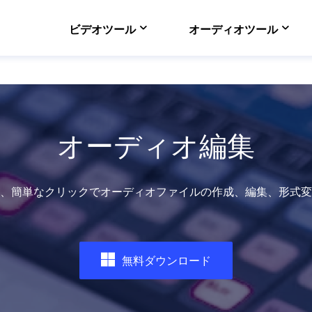
ビデオツール
オーディオツール
VideFlow Online
ECサイト向け動画制作
EaseUS VoiceWav
リアルタイムで声を変
オーディオ編集
Video Downloader
オンラインで動画をダ
EaseUS RecExper
Audio は、簡単なクリックでオーディオファイルの作成、編集、形
最高のスクリーンレコ

無料ダウンロード