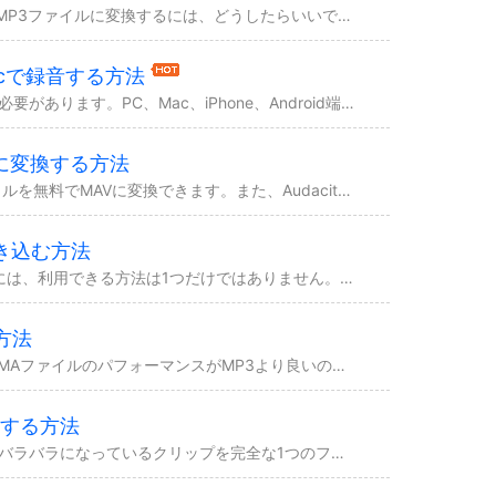
PC及びMacでWMAファイルをMP3ファイルに変換するには、どうしたらいいですか？オーディオ変換ツールがあるかないかにもかかわらず、本文では、WMAファイルをMP3ファイルを変換...
C/Macで録音する方法
日常生活の中で、時々録音する必要があります。PC、Mac、iPhone、Android端末など、どのようなデバイスを使っている場合でも、本文では、録音する方法をみなさんに紹介します...
AVに変換する方法
Audacityを使えば、M4Aファイルを無料でMAVに変換できます。また、Audacity以外、ファイルの形式変換を行える他のオプションもたくさんあります。本文で詳細な内容をチェ...
き込む方法
MP3を変換してCDに焼き込むには、利用できる方法は1つだけではありません。Windows Media Player、専門のCD書き込みソフトを利用して、実現することができます。
方法
ビットレートが同じな場合、WMAファイルのパフォーマンスがMP3より良いので、ビットレートが低い場合、MP3ファイルのフォーマットをWMAに変換する必要があるかもしれません。本文で...
する方法
ボイスメモを結合することで、バラバラになっているクリップを完全な1つのファイルにまとめることができます。それでは、ボイスメモを結合するには、どうしたらいいですか？本文では、その方法...