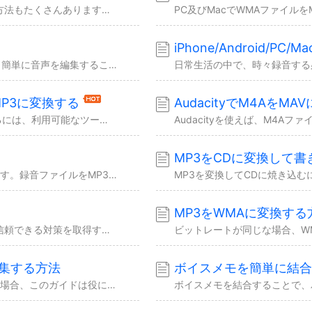
MP3をWAVに変換する方法も、WAVをMP3に変換する方法もたくさんあります。本文では、デスクトップ用のプログラム及びオンラインツールを使って、MP3とWAVの相互変換する方法を...
iPhone/Android/P
Audacityは非常に優れたオーディオ編集ソフトとして、簡単に音声を編集することができます。それでは、もしAudacityでオーディオトラックを結合したい場合、本文で詳細な操作ガ...
ルをMP3に変換する
AudacityでM4AをM
CDAファイルを汎用されているMP3ファイルに変換するには、利用可能なツールはたくさんあります。本文では、Windows Media PlayerでCDAファイルをMP3に変換する...
MP3をCDに変換して書
デバイスによって録音ファイルのフォーマットは違います。録音ファイルをMP3ファイルに変換する場合、このガイドを参照して、録音ファイルを簡単に変換しましょう。
MP3をWMAに変換する
YouTubeの動画をCDに焼き込みたい場合、ここで一番信頼できる対策を取得することができます。本文のガイドを参照して、簡単な数クリックだけでYouTubeをCDに焼き込みましょう...
音を編集する方法
ボイスメモを簡単に結合
録音ファイルを編集したいが、そのやり方はわからない場合、このガイドは役に立ちます。本文では、様々なデバイスで録音ファイルを簡単に編集する方法を紹介しますので、ご参照ください。