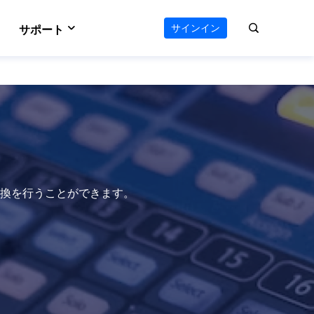
サインイン
サポート
VideFlow
サポートセンター
のAIワークフロー
オールインワン動画ツールキット
e
Vocal Remover (Online)
える
ボーカルリムーバー
ダウンロードセンター
 Online
Video Editor
ソフトをダウンロード
ウンロード
使いやすい動画編集ソフト
お問い合わせ
ts
AI Media Player
式変換を行うことができます。
オンラインチャット
ーダー
Windowsビデオ再生に最適