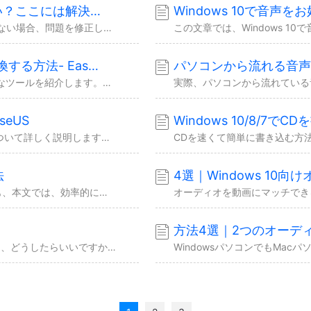
Windows 10ボイスレコーダーは動作しない？ここには解決策！- EaseUS
Windows 10で音声を
Windows 10コンピュータでボイスレコーダーが動作しない場合、問題を修正したり、Windows 10でオーディオを録音する代替方法を試したりしてみてください。
MP3をコンパクトデジタルオーディオに変換する方法- EaseUS
パソコンから流れる音声を
この文章では、MP3をオーディオCDに変換する実用的なツールを紹介します。これらのツールによって、オーディオファイルをCDプレーヤーでも再生できます。
seUS
この文章は、YouTubeから音楽をCDに書き込むことについて詳しく説明します。YouTubeからダウンロードした音楽があるか否か、この文章を読んだら、あなたにとって最適の方法が見...
法
4選｜Windows 10
Windowsパソコンを使っても、Macパソコンを使っても、本文では、効率的に録音できる対策を見つけることができます。今すぐ詳細なガイドを確認しましょう。
る
方法4選｜2つのオーデ
複数のWAVファイルがあって、それを結合したい場合は、どうしたらいいですか。本文では、WAVファイルを結合する方法を皆さんに紹介します。