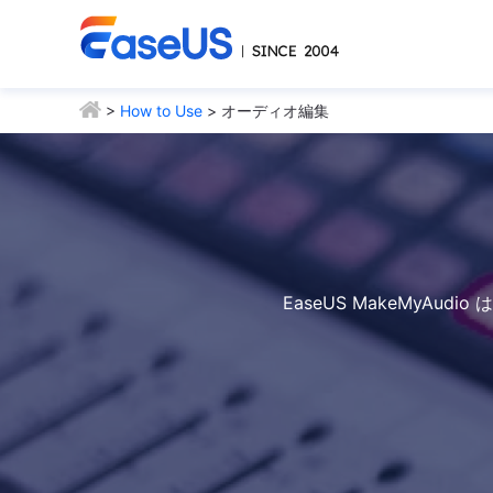
>
How to Use
> オーディオ編集
EaseUS MakeMy