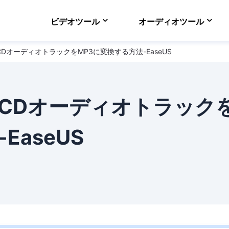
ビデオツール
オーディオツール
8/7でCDオーディオトラックをMP3に変換する方法-EaseUS
VideFlow Online
ECサイト向け動画制作
EaseUS VoiceWav
リアルタイムで声を変
8/7でCDオーディオトラック
Video Downloader
オンラインで動画をダ
EaseUS
EaseUS RecExper
最高のスクリーンレコ