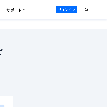
サインイン
サポート
VideFlow
サポートセンター
のAIワークフロー
オールインワン動画ツールキット
e
Vocal Remover (Online)
える
ボーカルリムーバー
ダウンロードセンター
を
 Online
Video Editor
ソフトをダウンロード
ウンロード
使いやすい動画編集ソフト
お問い合わせ
ts
AI Media Player
オンラインチャット
ーダー
Windowsビデオ再生に最適