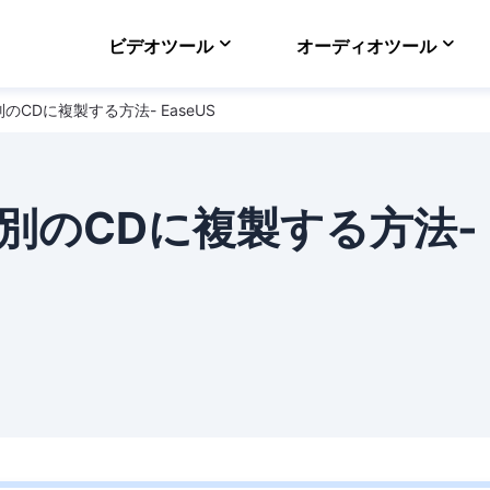
ビデオツール
オーディオツール
を別のCDに複製する方法- EaseUS
VideFlow Online
ECサイト向け動画制作
EaseUS VoiceWav
リアルタイムで声を変
Dを別のCDに複製する方法-
Video Downloader
オンラインで動画をダ
EaseUS RecExper
最高のスクリーンレコ