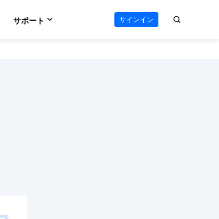
サインイン
サポート
VideFlow
サポートセンター
のAIワークフロー
オールインワン動画ツールキット
e
Vocal Remover (Online)
える
ボーカルリムーバー
ダウンロードセンター
 Online
Video Editor
ソフトをダウンロード
ウンロード
使いやすい動画編集ソフト
お問い合わせ
ts
AI Media Player
オンラインチャット
ーダー
Windowsビデオ再生に最適