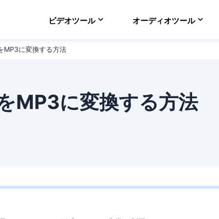
ビデオツール
オーディオツール
をMP3に変換する方法
VideFlow Online
ECサイト向け動画制作
EaseUS VoiceWav
リアルタイムで声を変
をMP3に変換する方法
Video Downloader
オンラインで動画をダ
EaseUS RecExper
最高のスクリーンレコ