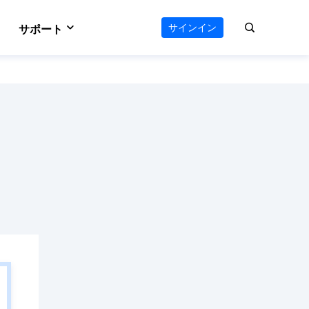
サインイン
サポート
VideFlow
サポートセンター
のAIワークフロー
オールインワン動画ツールキット
e
Vocal Remover (Online)
える
ボーカルリムーバー
ダウンロードセンター
 Online
Video Editor
ソフトをダウンロード
ウンロード
使いやすい動画編集ソフト
お問い合わせ
ts
AI Media Player
オンラインチャット
ーダー
Windowsビデオ再生に最適