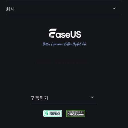
비디오킷
AI 목소리 및 음향 효과
회사
보컬 리무버




OBS 보이스 체인저
스크린 레코더
AI 온라인 리소스
피치 체인저
VR챗 보이스 체인저
회사 소개
BPM 키 파인더
여성 목소리 보이스 체인저
리뷰 및 수상 내역
메인 보컬 및 코러스 분리
콜 오브 듀티 보이스 체인저
EaseUS 문의하기
에코 리무버
포트나이트 보이스 체인저
리셀러
잔향(리버브) 리무버
다스 베이더 보이스 체인저
제휴 프로그램
오디오 트랙(스팀) 분리
산타 보이스 체인저
OEM 서비스
배경 소음 제거
학생 할인
발로란트 보이스 체인저
구독하기
내 계정
엘프 보이스 체인저
불편 사항 및 피드백
그린치 보이스 체인저