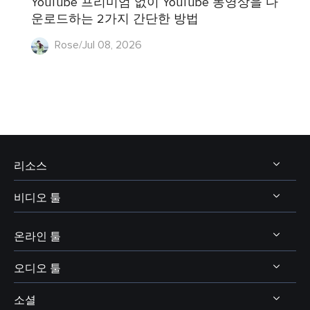
YouTube 프리미엄 없이 YouTube 동영상을 다
운로드하는 2가지 간단한 방법
Rose/Jul 08, 2026
리소스
비디오 툴
비디오 및 오디오 다운로드
보이스 체인저 팁
온라인 툴
비디오 다운로더
보이스웨이브 주제
비디오 에디터
오디오 툴
온라인 비디오 다운로더
디스코드 보이스 체인저
비디오 컨버터
소셜
온라인 보이스 체인저
보이스 웨이브
엑스박스 보이스 체인저