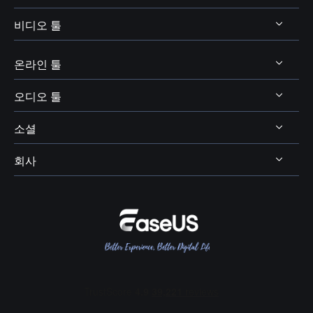
비디오 툴
비디오 및 오디오 다운로드
보이스 체인저 팁
온라인 툴
비디오 다운로더
보이스웨이브 주제
비디오 에디터
오디오 툴
온라인 비디오 다운로더
디스코드 보이스 체인저
비디오 컨버터
소셜
온라인 보이스 체인저
보이스 웨이브
엑스박스 보이스 체인저
비디오킷
AI 목소리 및 음향 효과
회사
보컬 리무버




OBS 보이스 체인저
스크린 레코더
AI 온라인 리소스
피치 체인저
VR챗 보이스 체인저
회사 소개
BPM 키 파인더
여성 목소리 보이스 체인저
리뷰 및 수상 내역
메인 보컬 및 코러스 분리
콜 오브 듀티 보이스 체인저
EaseUS 문의하기
에코 리무버
포트나이트 보이스 체인저
리셀러
잔향(리버브) 리무버
다스 베이더 보이스 체인저
제휴 프로그램