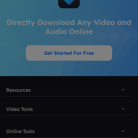
Directly Download Any Video and
Audio Online
Get Started For Free
Resources
Video & Audio Download
Video Tools
Voice Changer Tips
Video Downloader
VoiceWave Topics
Online Tools
Video Editor