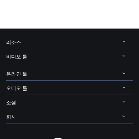
리소스
비디오 툴
비디오 및 오디오 다운로드
보이스 체인저 팁
온라인 툴
비디오 다운로더
보이스웨이브 주제
비디오 에디터
오디오 툴
온라인 비디오 다운로더
디스코드 보이스 체인저
비디오 컨버터
소셜
온라인 보이스 체인저
보이스 웨이브
엑스박스 보이스 체인저
비디오킷
AI 목소리 및 음향 효과
회사
보컬 리무버




OBS 보이스 체인저
스크린 레코더
AI 온라인 리소스
피치 체인저
VR챗 보이스 체인저
회사 소개