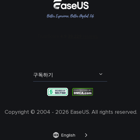
BPM 키 파인더
여성 목소리 보이스 체인저
리뷰 및 수상 내역
메인 보컬 및 코러스 분리
콜 오브 듀티 보이스 체인저
EaseUS 문의하기
에코 리무버
포트나이트 보이스 체인저
리셀러
잔향(리버브) 리무버
다스 베이더 보이스 체인저
제휴 프로그램
오디오 트랙(스팀) 분리
산타 보이스 체인저
OEM 서비스
배경 소음 제거
학생 할인
발로란트 보이스 체인저
구독하기
내 계정
엘프 보이스 체인저
불편 사항 및 피드백
그린치 보이스 체인저
Copyright ©
2004 - 2026
EaseUS. All rights reserved.


English