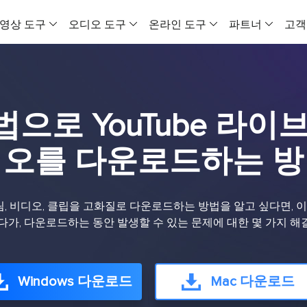
영상 도구
오디오 도구
온라인 도구
파트너
고객
VideFlow
EaseUS VoiceWave
온라인 비디오
올인원 비디오 도구
실시간 목소리 변조기
모든 동영상을 
으로 YouTube 라이
비디오 다운로더 Windows 버전
보컬 리무버 (온라인)
VideFlow 온
온라인 영상 음성 다운로드 도구
온라인에서 무료로 보컬 제거
이커머스 영상 제
오를 다운로드하는 
비디오 다운로더 Mac 버전
EaseUS VoiceOver
AI 비디오 광고
유뷰트 영상을 맥에 다운로드하는 도구
무료 온라인 AI 목소리 생성기
제품 콘텐츠를 
스트림, 비디오, 클립을 고화질로 다운로드하는 방법을 알고 싶다면, 
비디오 압축기
MakeMyAudio
소셜 미디어 
게다가, 다운로드하는 동안 발생할 수 있는 문제에 대한 몇 가지 해
MP4 파일 용량 줄이기
오디오 녹음 및 변환
AI로 소셜 미디
비디오 변환기
AI 비디오
PC용 비디오 변환 프로그램
AI 비디오 생성
Windows 다운로드
Mac 다운로드