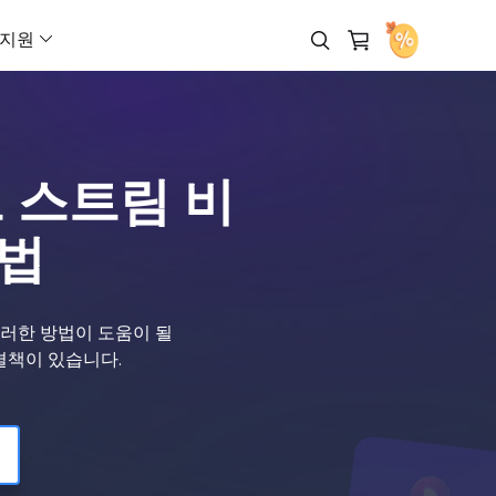
지원
 다운로더
제휴 프로그램 (Affiliate)
AI 제품 영상 생성기
페이스북 광고 제작기
AI 비디오 생성기
AI 아바타 생성기
고객지원 센터
Veo 3.1
해로(Hailuo) 02
무료로 다운로드
높은 수수료 수익 기회
AI UGC 영상 생성기
인스타그램 광고 제작기
텍스트를 비디오로 (Text to Vide
AI 말하는 얼굴 영상
Veo 3
해로(Hailuo) 2.3
브 스트림 비
라인
리셀러 (Reseller)
다운로드
마케팅 영상 제작기
틱톡 광고 크리에이터
레퍼런스 기반 비디오 생성
AI 대변인 영상 제작
작을 위한 AI 워크플로우
EaseUS 리셀러 프로그램 참여
설치 프로그램 다운로드
Sora 2 Pro
클링(Kling) 3.0
방법
이커머스 영상 제작기
유튜브 광고 제작기
프레임을 비디오로
Sora 2
클링(Kling) 2.6
아웃소싱 서비스
채팅 상담
아바타 광고
링크드인 광고 제작기
비디오 확장 (Video Extender)
비디오 광고로 즉시 전환
OEM 및 아웃소싱 서비스
Wan 2.5
클링(Kling) O1
이러한 방법이 도움이 될
광고 클론
스냅챗 광고 제작기
이미지를 비디오로 (Image to Vi
광고
구매 전 문의
Wan 2.6
Grok Imagine 비디
결책이 있습니다.
어 영상 광고 제작
판매 담당자와 채팅 상담
URL을 비디오로 (URL to Video)
Vidu Q3
Seedance 2.0
으로 아이디어를 현실로