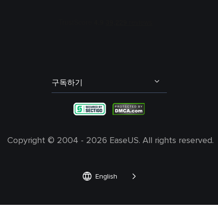
에코 리무버
포트나이트 보이스 체인저
리셀러
잔향(리버브) 리무버
다스 베이더 보이스 체인저
제휴 프로그램
오디오 트랙(스팀) 분리
산타 보이스 체인저
OEM 서비스
배경 소음 제거
학생 할인
발로란트 보이스 체인저
구독하기
내 계정
엘프 보이스 체인저
불편 사항 및 피드백
그린치 보이스 체인저
Copyright ©
2004 - 2026
EaseUS. All rights reserved.


English