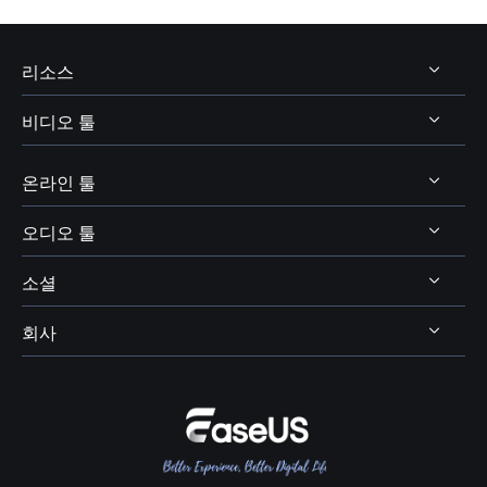
리소스
비디오 툴
비디오 및 오디오 다운로드
보이스 체인저 팁
온라인 툴
비디오 다운로더
보이스웨이브 주제
비디오 에디터
오디오 툴
온라인 비디오 다운로더
디스코드 보이스 체인저
비디오 컨버터
소셜
온라인 보이스 체인저
보이스 웨이브
엑스박스 보이스 체인저
비디오킷
AI 목소리 및 음향 효과
회사
보컬 리무버




OBS 보이스 체인저
스크린 레코더
AI 온라인 리소스
피치 체인저
VR챗 보이스 체인저
회사 소개
BPM 키 파인더
여성 목소리 보이스 체인저
리뷰 및 수상 내역
메인 보컬 및 코러스 분리
콜 오브 듀티 보이스 체인저
EaseUS 문의하기