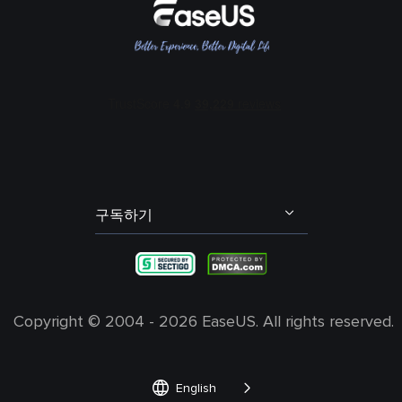
BPM 키 파인더
여성 목소리 보이스 체인저
리뷰 및 수상 내역
메인 보컬 및 코러스 분리
콜 오브 듀티 보이스 체인저
EaseUS 문의하기
에코 리무버
포트나이트 보이스 체인저
리셀러
잔향(리버브) 리무버
다스 베이더 보이스 체인저
제휴 프로그램
오디오 트랙(스팀) 분리
산타 보이스 체인저
OEM 서비스
배경 소음 제거
학생 할인
발로란트 보이스 체인저
구독하기
내 계정
엘프 보이스 체인저
불편 사항 및 피드백
그린치 보이스 체인저
Copyright ©
2004 - 2026
EaseUS. All rights reserved.


English