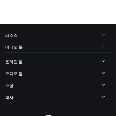
리소스
비디오 툴
비디오 및 오디오 다운로드
보이스 체인저 팁
온라인 툴
비디오 다운로더
보이스웨이브 주제
비디오 에디터
오디오 툴
온라인 비디오 다운로더
디스코드 보이스 체인저
비디오 컨버터
소셜
온라인 보이스 체인저
보이스 웨이브
엑스박스 보이스 체인저
비디오킷
AI 목소리 및 음향 효과
회사
보컬 리무버




OBS 보이스 체인저
스크린 레코더
AI 온라인 리소스
피치 체인저
VR챗 보이스 체인저
회사 소개