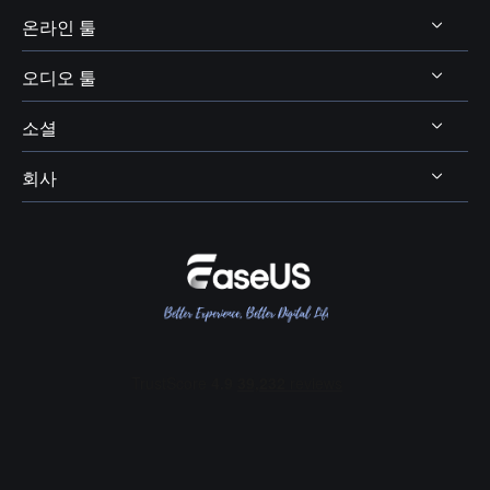
보이스 체인저 팁
온라인 툴
비디오 다운로더
보이스웨이브 주제
비디오 에디터
오디오 툴
온라인 비디오 다운로더
디스코드 보이스 체인저
비디오 컨버터
소셜
온라인 보이스 체인저
보이스 웨이브
엑스박스 보이스 체인저
비디오킷
AI 목소리 및 음향 효과
회사
보컬 리무버




OBS 보이스 체인저
스크린 레코더
AI 온라인 리소스
피치 체인저
VR챗 보이스 체인저
회사 소개
BPM 키 파인더
여성 목소리 보이스 체인저
리뷰 및 수상 내역
메인 보컬 및 코러스 분리
콜 오브 듀티 보이스 체인저
EaseUS 문의하기
에코 리무버
포트나이트 보이스 체인저
리셀러
잔향(리버브) 리무버
다스 베이더 보이스 체인저
제휴 프로그램
오디오 트랙(스팀) 분리
산타 보이스 체인저
OEM 서비스
배경 소음 제거