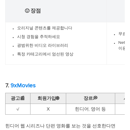
장점
🙂
☹
오리지널 콘텐츠를 제공합니다
무료버
시청 경험을 추적하세요
Netf
광범위한 비디오 라이브러리
이용할
특정 카테고리에서 엄선된 영상
7.
9xMovies
광고📰
회원가입🌐
장르💭
시
√
X
힌디어, 영어 등
힌디어 웹 시리즈나 단편 영화를 보는 것을 선호한다면