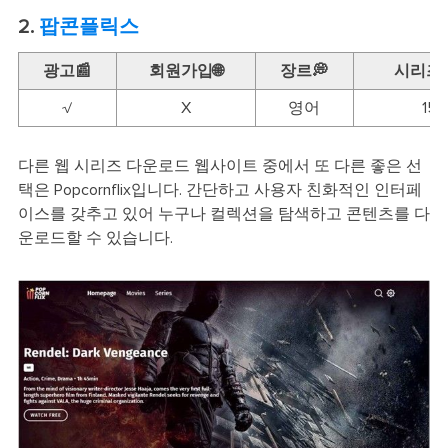
2.
팝콘플릭스
광고📰
회원가입🌐
장르💭
시리즈 
√
X
영어
15
다른 웹 시리즈 다운로드 웹사이트 중에서 또 다른 좋은 선
택은 Popcornflix입니다. 간단하고 사용자 친화적인 인터페
이스를 갖추고 있어 누구나 컬렉션을 탐색하고 콘텐츠를 다
운로드할 수 있습니다.