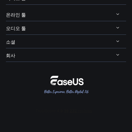
비디오 및 오디오 다운로드
보이스 체인저 팁
온라인 툴
비디오 다운로더
보이스웨이브 주제
비디오 에디터
오디오 툴
온라인 비디오 다운로더
디스코드 보이스 체인저
비디오 컨버터
소셜
온라인 보이스 체인저
보이스 웨이브
엑스박스 보이스 체인저
비디오킷
AI 목소리 및 음향 효과
회사
보컬 리무버




OBS 보이스 체인저
스크린 레코더
AI 온라인 리소스
피치 체인저
VR챗 보이스 체인저
회사 소개
BPM 키 파인더
여성 목소리 보이스 체인저
리뷰 및 수상 내역
메인 보컬 및 코러스 분리
콜 오브 듀티 보이스 체인저
EaseUS 문의하기
에코 리무버
포트나이트 보이스 체인저
리셀러
잔향(리버브) 리무버
다스 베이더 보이스 체인저
제휴 프로그램
오디오 트랙(스팀) 분리
산타 보이스 체인저
OEM 서비스