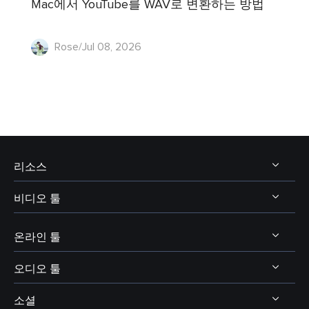
Mac에서 YouTube를 WAV로 변환하는 방법
Rose/Jul 08, 2026
리소스
비디오 툴
비디오 및 오디오 다운로드
보이스 체인저 팁
온라인 툴
비디오 다운로더
보이스웨이브 주제
비디오 에디터
오디오 툴
온라인 비디오 다운로더
디스코드 보이스 체인저
비디오 컨버터
소셜
온라인 보이스 체인저
보이스 웨이브