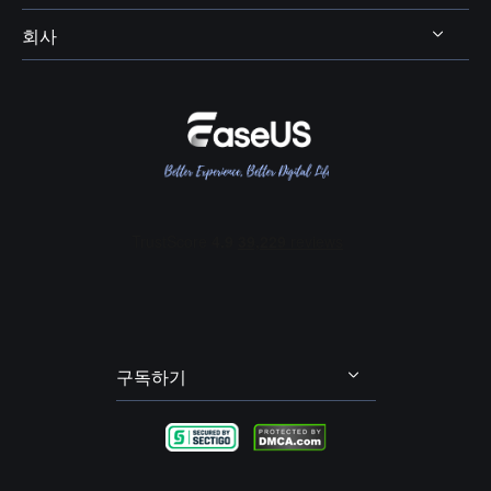
엑스박스 보이스 체인저
비디오킷
AI 목소리 및 음향 효과
회사
보컬 리무버




OBS 보이스 체인저
스크린 레코더
AI 온라인 리소스
피치 체인저
VR챗 보이스 체인저
회사 소개
BPM 키 파인더
여성 목소리 보이스 체인저
리뷰 및 수상 내역
메인 보컬 및 코러스 분리
콜 오브 듀티 보이스 체인저
EaseUS 문의하기
에코 리무버
포트나이트 보이스 체인저
리셀러
잔향(리버브) 리무버
다스 베이더 보이스 체인저
제휴 프로그램
오디오 트랙(스팀) 분리
산타 보이스 체인저
OEM 서비스
배경 소음 제거
학생 할인
발로란트 보이스 체인저
구독하기
내 계정
엘프 보이스 체인저
불편 사항 및 피드백
그린치 보이스 체인저