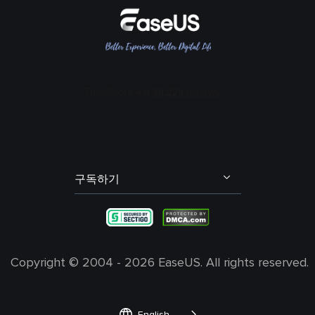
회사 소개
BPM 키 파인더
여성 목소리 보이스 체인저
리뷰 및 수상 내역
메인 보컬 및 코러스 분리
콜 오브 듀티 보이스 체인저
EaseUS 문의하기
에코 리무버
포트나이트 보이스 체인저
리셀러
잔향(리버브) 리무버
다스 베이더 보이스 체인저
제휴 프로그램
오디오 트랙(스팀) 분리
산타 보이스 체인저
OEM 서비스
배경 소음 제거
학생 할인
발로란트 보이스 체인저
구독하기
내 계정
엘프 보이스 체인저
불편 사항 및 피드백
그린치 보이스 체인저
Copyright ©
2004 - 2026
EaseUS. All rights reserved.

