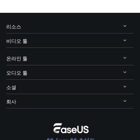
리소스
비디오 툴
비디오 및 오디오 다운로드
보이스 체인저 팁
온라인 툴
비디오 다운로더
보이스웨이브 주제
비디오 에디터
오디오 툴
온라인 비디오 다운로더
디스코드 보이스 체인저
비디오 컨버터
소셜
온라인 보이스 체인저
보이스 웨이브
엑스박스 보이스 체인저
비디오킷
AI 목소리 및 음향 효과
회사
보컬 리무버




OBS 보이스 체인저
스크린 레코더
AI 온라인 리소스
피치 체인저
VR챗 보이스 체인저
회사 소개
BPM 키 파인더
여성 목소리 보이스 체인저
리뷰 및 수상 내역
메인 보컬 및 코러스 분리
콜 오브 듀티 보이스 체인저