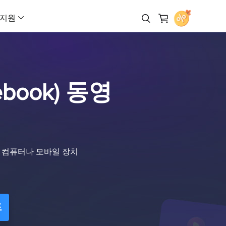
지원
 다운로더
제휴 프로그램 (Affiliate)
AI 제품 영상 생성기
페이스북 광고 제작기
AI 비디오 생성기
AI 아바타 생성기
고객지원 센터
Veo 3.1
해로(Hailuo) 02
무료로 다운로드
높은 수수료 수익 기회
AI UGC 영상 생성기
인스타그램 광고 제작기
텍스트를 비디오로 (Text to Vide
AI 말하는 얼굴 영상
Veo 3
해로(Hailuo) 2.3
book) 동영
라인
리셀러 (Reseller)
다운로드
마케팅 영상 제작기
틱톡 광고 크리에이터
레퍼런스 기반 비디오 생성
AI 대변인 영상 제작
작을 위한 AI 워크플로우
EaseUS 리셀러 프로그램 참여
설치 프로그램 다운로드
Sora 2 Pro
클링(Kling) 3.0
이커머스 영상 제작기
유튜브 광고 제작기
프레임을 비디오로
Sora 2
클링(Kling) 2.6
아웃소싱 서비스
채팅 상담
아바타 광고
링크드인 광고 제작기
비디오 확장 (Video Extender)
비디오 광고로 즉시 전환
OEM 및 아웃소싱 서비스
Wan 2.5
클링(Kling) O1
상을 컴퓨터나 모바일 장치
광고 클론
스냅챗 광고 제작기
이미지를 비디오로 (Image to Vi
광고
구매 전 문의
Wan 2.6
Grok Imagine 비디
어 영상 광고 제작
판매 담당자와 채팅 상담
URL을 비디오로 (URL to Video)
Vidu Q3
Seedance 2.0
으로 아이디어를 현실로
드