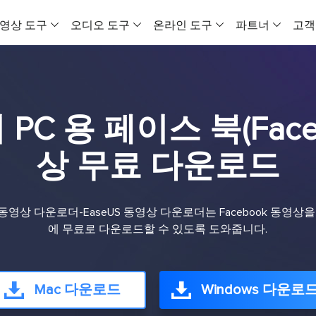
영상 도구
오디오 도구
온라인 도구
파트너
고객
VideFlow
EaseUS VoiceWave
온라인 비디오
올인원 비디오 도구
실시간 목소리 변조기
모든 동영상을 
C 용 페이스 북(Face
비디오 다운로더 Windows 버전
보컬 리무버 (온라인)
VideFlow 온
온라인 영상 음성 다운로드 도구
온라인에서 무료로 보컬 제거
이커머스 영상 제
상 무료 다운로드
비디오 다운로더 Mac 버전
EaseUS VoiceOver
AI 비디오 광고
유뷰트 영상을 맥에 다운로드하는 도구
무료 온라인 AI 목소리 생성기
제품 콘텐츠를 
ook 동영상 다운로더-EaseUS 동영상 다운로더는 Facebook 동영
비디오 압축기
MakeMyAudio
소셜 미디어 
에 무료로 다운로드할 수 있도록 도와줍니다.
MP4 파일 용량 줄이기
오디오 녹음 및 변환
AI로 소셜 미디
비디오 변환기
AI 비디오
PC용 비디오 변환 프로그램
AI 비디오 생성
Mac 다운로드
Windows 다운로