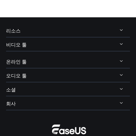
리소스
비디오 툴
비디오 및 오디오 다운로드
보이스 체인저 팁
온라인 툴
비디오 다운로더
보이스웨이브 주제
비디오 에디터
오디오 툴
온라인 비디오 다운로더
디스코드 보이스 체인저
비디오 컨버터
소셜
온라인 보이스 체인저
보이스 웨이브
엑스박스 보이스 체인저
비디오킷
AI 목소리 및 음향 효과
회사
보컬 리무버




OBS 보이스 체인저
스크린 레코더
AI 온라인 리소스
피치 체인저
VR챗 보이스 체인저
회사 소개
BPM 키 파인더
여성 목소리 보이스 체인저
리뷰 및 수상 내역