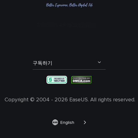
메인 보컬 및 코러스 분리
콜 오브 듀티 보이스 체인저
EaseUS 문의하기
에코 리무버
포트나이트 보이스 체인저
리셀러
잔향(리버브) 리무버
다스 베이더 보이스 체인저
제휴 프로그램
오디오 트랙(스팀) 분리
산타 보이스 체인저
OEM 서비스
배경 소음 제거
학생 할인
발로란트 보이스 체인저
구독하기
내 계정
엘프 보이스 체인저
불편 사항 및 피드백
그린치 보이스 체인저
Copyright ©
2004 - 2026
EaseUS. All rights reserved.


English