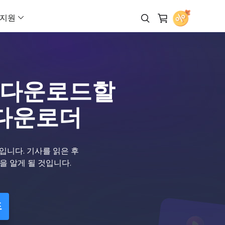
지원
 다운로더
제휴 프로그램 (Affiliate)
AI 제품 영상 생성기
페이스북 광고 제작기
AI 비디오 생성기
AI 아바타 생성기
고객지원 센터
Veo 3.1
해로(Hailuo) 02
무료로 다운로드
높은 수수료 수익 기회
AI UGC 영상 생성기
인스타그램 광고 제작기
텍스트를 비디오로 (Text to Vide
AI 말하는 얼굴 영상
Veo 3
해로(Hailuo) 2.3
을 다운로드할
라인
리셀러 (Reseller)
다운로드
마케팅 영상 제작기
틱톡 광고 크리에이터
레퍼런스 기반 비디오 생성
AI 대변인 영상 제작
작을 위한 AI 워크플로우
EaseUS 리셀러 프로그램 참여
설치 프로그램 다운로드
Sora 2 Pro
클링(Kling) 3.0
 다운로더
이커머스 영상 제작기
유튜브 광고 제작기
프레임을 비디오로
Sora 2
클링(Kling) 2.6
아웃소싱 서비스
채팅 상담
아바타 광고
링크드인 광고 제작기
비디오 확장 (Video Extender)
비디오 광고로 즉시 전환
OEM 및 아웃소싱 서비스
Wan 2.5
클링(Kling) O1
입니다. 기사를 읽은 후
광고 클론
스냅챗 광고 제작기
이미지를 비디오로 (Image to Vi
광고
구매 전 문의
Wan 2.6
Grok Imagine 비디
법을 알게 될 것입니다.
어 영상 광고 제작
판매 담당자와 채팅 상담
URL을 비디오로 (URL to Video)
Vidu Q3
Seedance 2.0
으로 아이디어를 현실로
드