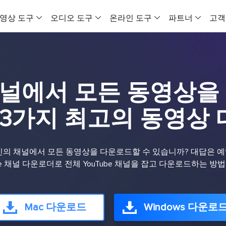
영상 도구
오디오 도구
온라인 도구
파트너
고객
VideFlow
EaseUS VoiceWave
온라인 비디오
올인원 비디오 도구
실시간 목소리 변조기
모든 동영상을 
e 채널에서 모든 동영상
비디오 다운로더 Windows 버전
보컬 리무버 (온라인)
VideFlow 온
온라인 영상 음성 다운로드 도구
온라인에서 무료로 보컬 제거
이커머스 영상 제
 3가지 최고의 동영상
비디오 다운로더 Mac 버전
EaseUS VoiceOver
AI 비디오 광고
유뷰트 영상을 맥에 다운로드하는 도구
무료 온라인 AI 목소리 생성기
제품 콘텐츠를 
 자신의 채널에서 모든 동영상을 다운로드할 수 있습니까? 대답은 예
비디오 압축기
MakeMyAudio
소셜 미디어 
be 채널 다운로더로 전체 YouTube 채널을 잡고 다운로드하는 방
MP4 파일 용량 줄이기
오디오 녹음 및 변환
AI로 소셜 미디
비디오 변환기
AI 비디오
PC용 비디오 변환 프로그램
AI 비디오 생성
Mac 다운로드
Windows 다운로