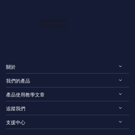
關於
我們的產品
認識 EaseUS
產品使用教學文章
評測 & 獎項
EaseUS VoiceWave
法律聲明
追蹤我們
EaseUS VideoKit
影片剪輯技巧
隱私權政策
EaseUS Video Downloader
支援中心




影片轉檔技巧
EaseUS Video Editor
影片 & 音訊下載