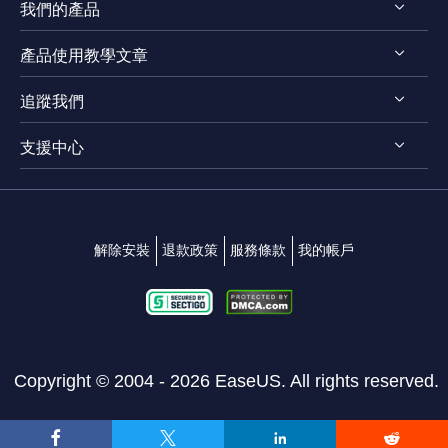
我們的產品
認識 EaseUS
產品使用教學文章
評測 & 獎項
EaseUS VoiceWave
法律聲明
追蹤我們
EaseUS VideoKit
影片剪輯技巧
隱私權政策
EaseUS Video Downloader
支援中心




影片轉檔技巧
EaseUS Video Editor
影片 & 音訊下載
連絡支援團隊
EaseUS Video Converter
變聲技巧
解除安裝
退款政策
服務條款
我的帳戶
EaseUS RecExperts
EaseUS MakeMyAudio
Copyright ©
2004 - 2026
EaseUS. All rights reserved.



