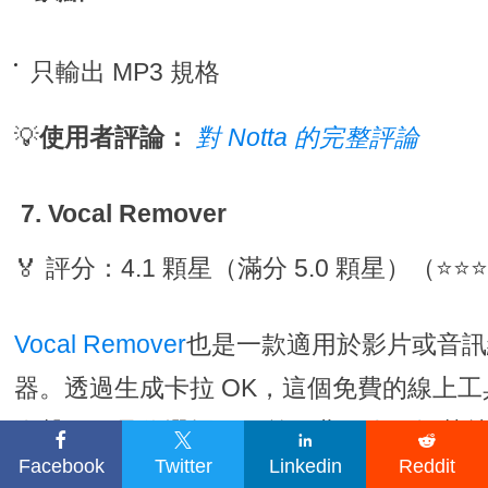
只輸出 MP3 規格
💡
使用者評論：
對 Notta 的完整評論
7. Vocal Remover
🏅 評分：4.1 顆星（滿分 5.0 顆星）（⭐⭐
Vocal Remover
也是一款適用於影片或音訊
器。透過生成卡拉 OK，這個免費的線上
人聲。一旦你選擇了一首歌曲，人工智慧




Facebook
Twitter
Linkedin
Reddit