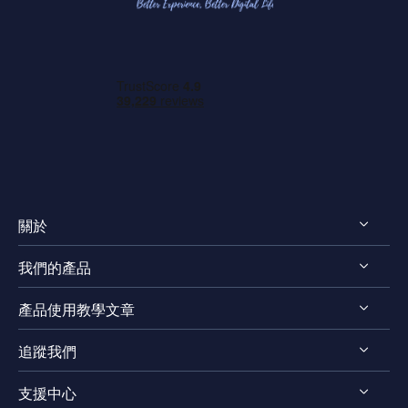
關於
我們的產品
認識 EaseUS
產品使用教學文章
評測 & 獎項
EaseUS VoiceWave
法律聲明
追蹤我們
EaseUS VideoKit
影片剪輯技巧
隱私權政策
EaseUS Video Downloader
支援中心




影片轉檔技巧