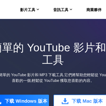
影片工具
音訊工具
商業夥伴
在線版 VideFlow
EaseUS VoiceWav
電商影片製作的 AI 工
即時改變聲音
單的 YouTube 影片和
Video Downloader 
EaseUS VoiceOver
Mac 電腦下載 Youtub
免費線上人工智慧語音
工具
VideoKit
多功能影片套裝
的 YouTube 影片和 MP3 下載工具,它們將幫助您輕鬆從 Yo
喜歡的一個,輕鬆從 YouTube 獲取您喜歡的內容。
下载 Windows 版本
下载 Mac 版本