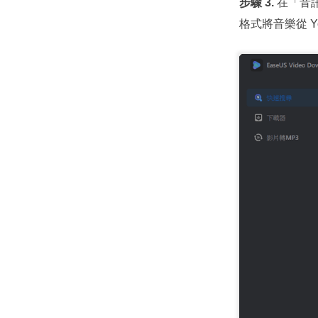
步驟 3.
在「音訊
格式將音樂從 Y