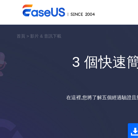
首頁
>
影片 & 音訊下載
3 個快速簡
在這裡,您將了解五個經過驗證且簡單