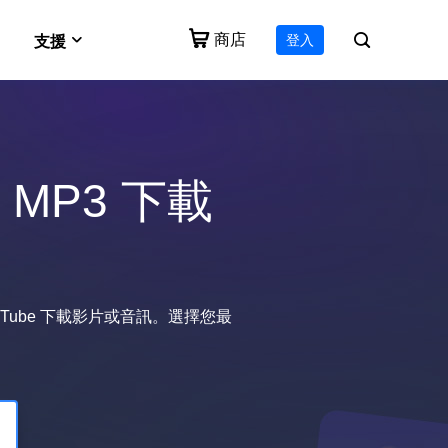
商店
登入
支援
e
VideFlow
Vocal Remover (Online)
支援中心
作流技術
一體化影片工具包
免費線上刪除人聲
 MP3 下載
下載
for Mac
Video Downloader Online
下載安裝程式
e 影片
生成工具
免費下載任何影片
EaseUS RecExperts
諮詢中心
適用於 PC 和 Mac 的螢幕錄影軟體
uTube 下載影片或音訊。選擇您最
售前諮詢
諮詢銷售客服