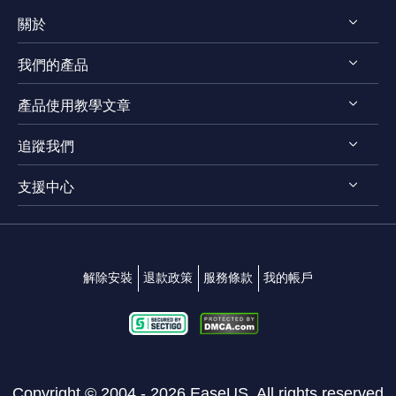
關於
我們的產品
認識 EaseUS
產品使用教學文章
評測 & 獎項
EaseUS VoiceWave
法律聲明
追蹤我們
EaseUS VideoKit
影片剪輯技巧
隱私權政策
EaseUS Video Downloader
支援中心




影片轉檔技巧
EaseUS Video Editor
影片 & 音訊下載
連絡支援團隊
EaseUS Video Converter
變聲技巧
解除安裝
退款政策
服務條款
我的帳戶
EaseUS RecExperts
EaseUS MakeMyAudio
Copyright ©
2004 - 2026
EaseUS. All rights reserved.