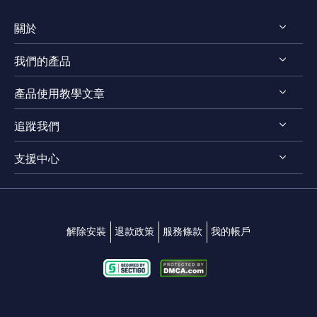
關於
我們的產品
認識 EaseUS
產品使用教學文章
評測 & 獎項
EaseUS VoiceWave
法律聲明
追蹤我們
EaseUS VideoKit
影片剪輯技巧
隱私權政策
EaseUS Video Downloader
支援中心




影片轉檔技巧
EaseUS Video Editor
影片 & 音訊下載
連絡支援團隊
EaseUS Video Converter
變聲技巧
解除安裝
退款政策
服務條款
我的帳戶
EaseUS RecExperts
EaseUS MakeMyAudio