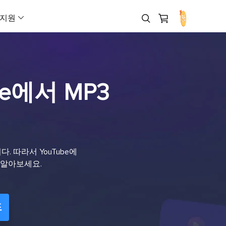
지원
 다운로더
제휴 프로그램 (Affiliate)
AI 제품 영상 생성기
페이스북 광고 제작기
AI 비디오 생성기
AI 아바타 생성기
고객지원 센터
Veo 3.1
해로(Hailuo) 02
무료로 다운로드
높은 수수료 수익 기회
AI UGC 영상 생성기
인스타그램 광고 제작기
텍스트를 비디오로 (Text to Vide
AI 말하는 얼굴 영상
Veo 3
해로(Hailuo) 2.3
be에서 MP3
라인
리셀러 (Reseller)
다운로드
마케팅 영상 제작기
틱톡 광고 크리에이터
레퍼런스 기반 비디오 생성
AI 대변인 영상 제작
작을 위한 AI 워크플로우
EaseUS 리셀러 프로그램 참여
설치 프로그램 다운로드
Sora 2 Pro
클링(Kling) 3.0
이커머스 영상 제작기
유튜브 광고 제작기
프레임을 비디오로
Sora 2
클링(Kling) 2.6
아웃소싱 서비스
채팅 상담
아바타 광고
링크드인 광고 제작기
비디오 확장 (Video Extender)
비디오 광고로 즉시 전환
OEM 및 아웃소싱 서비스
Wan 2.5
클링(Kling) O1
. 따라서 YouTube에
광고 클론
스냅챗 광고 제작기
이미지를 비디오로 (Image to Vi
광고
구매 전 문의
Wan 2.6
Grok Imagine 비디
 알아보세요.
어 영상 광고 제작
판매 담당자와 채팅 상담
URL을 비디오로 (URL to Video)
Vidu Q3
Seedance 2.0
으로 아이디어를 현실로
드