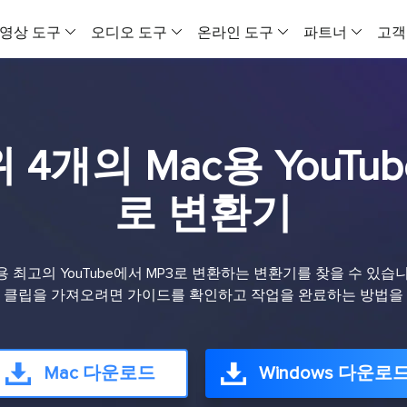
영상 도구
오디오 도구
온라인 도구
파트너
고객
VideFlow
EaseUS VoiceWave
온라인 비디오
올인원 비디오 도구
실시간 목소리 변조기
모든 동영상을 
상위 4개의 Mac용 YouTu
비디오 다운로더 Windows 버전
보컬 리무버 (온라인)
VideFlow 온
온라인 영상 음성 다운로드 도구
온라인에서 무료로 보컬 제거
이커머스 영상 제
로 변환기
비디오 다운로더 Mac 버전
EaseUS VoiceOver
AI 비디오 광고
유뷰트 영상을 맥에 다운로드하는 도구
무료 온라인 AI 목소리 생성기
제품 콘텐츠를 
 최고의 YouTube에서 MP3로 변환하는 변환기를 찾을 수 있습니다
비디오 압축기
MakeMyAudio
소셜 미디어 
 클립을 가져오려면 가이드를 확인하고 작업을 완료하는 방법을
MP4 파일 용량 줄이기
오디오 녹음 및 변환
AI로 소셜 미디
비디오 변환기
AI 비디오
PC용 비디오 변환 프로그램
AI 비디오 생성
Mac 다운로드
Windows 다운로