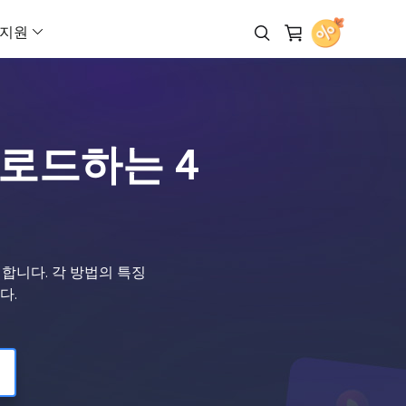
지원
 다운로더
제휴 프로그램 (Affiliate)
AI 제품 영상 생성기
페이스북 광고 제작기
AI 비디오 생성기
AI 아바타 생성기
고객지원 센터
Veo 3.1
해로(Hailuo) 02
무료로 다운로드
높은 수수료 수익 기회
AI UGC 영상 생성기
인스타그램 광고 제작기
텍스트를 비디오로 (Text to Vide
AI 말하는 얼굴 영상
Veo 3
해로(Hailuo) 2.3
운로드하는 4
라인
리셀러 (Reseller)
다운로드
마케팅 영상 제작기
틱톡 광고 크리에이터
레퍼런스 기반 비디오 생성
AI 대변인 영상 제작
작을 위한 AI 워크플로우
EaseUS 리셀러 프로그램 참여
설치 프로그램 다운로드
Sora 2 Pro
클링(Kling) 3.0
이커머스 영상 제작기
유튜브 광고 제작기
프레임을 비디오로
Sora 2
클링(Kling) 2.6
아웃소싱 서비스
채팅 상담
아바타 광고
링크드인 광고 제작기
비디오 확장 (Video Extender)
비디오 광고로 즉시 전환
OEM 및 아웃소싱 서비스
Wan 2.5
클링(Kling) O1
합니다. 각 방법의 특징
광고 클론
스냅챗 광고 제작기
이미지를 비디오로 (Image to Vi
광고
구매 전 문의
Wan 2.6
Grok Imagine 비디
다.
어 영상 광고 제작
판매 담당자와 채팅 상담
URL을 비디오로 (URL to Video)
Vidu Q3
Seedance 2.0
으로 아이디어를 현실로