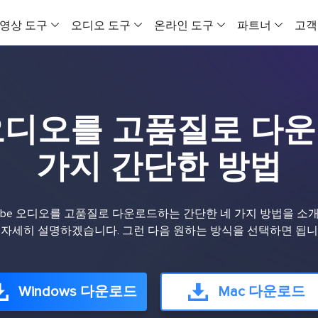
영상 도구
오디오 도구
온라인 도구
파트너
고객
VideFlow
EaseUS VoiceWave
온라인 비디오
올인원 비디오 도구
실시간 목소리 변조기
모든 동영상을 
e 오디오를 고품질로 다
비디오 다운로더 Windows 버전
보컬 리무버 (온라인)
VideFlow 온
온라인 영상 음성 다운로드 도구
온라인에서 무료로 보컬 제거
이커머스 영상 제
가지 간단한 방법
비디오 다운로더 Mac 버전
EaseUS VoiceOver
AI 비디오 광고
유뷰트 영상을 맥에 다운로드하는 도구
무료 온라인 AI 목소리 생성기
제품 콘텐츠를 
Tube 오디오를 고품질로 다운로드하는 간단한 네 가지 방법을 소개
비디오 압축기
MakeMyAudio
소셜 미디어 
 자세히 설명하겠습니다. 그런 다음 원하는 방식을 선택하면 됩니
MP4 파일 용량 줄이기
오디오 녹음 및 변환
AI로 소셜 미디
비디오 변환기
AI 비디오
PC용 비디오 변환 프로그램
AI 비디오 생성
Windows 다운로드
Mac 다운로드