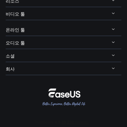
리소스
비디오 툴
비디오 및 오디오 다운로드
보이스 체인저 팁
온라인 툴
비디오 다운로더
보이스웨이브 주제
비디오 에디터
오디오 툴
온라인 비디오 다운로더
디스코드 보이스 체인저
비디오 컨버터
소셜
온라인 보이스 체인저
보이스 웨이브
엑스박스 보이스 체인저
비디오킷
AI 목소리 및 음향 효과
회사
보컬 리무버




OBS 보이스 체인저
스크린 레코더
AI 온라인 리소스
피치 체인저
VR챗 보이스 체인저
회사 소개
BPM 키 파인더
여성 목소리 보이스 체인저
리뷰 및 수상 내역
메인 보컬 및 코러스 분리
콜 오브 듀티 보이스 체인저
EaseUS 문의하기
에코 리무버
포트나이트 보이스 체인저
리셀러
잔향(리버브) 리무버
다스 베이더 보이스 체인저