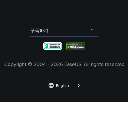
제휴 프로그램
오디오 트랙(스팀) 분리
산타 보이스 체인저
OEM 서비스
배경 소음 제거
학생 할인
발로란트 보이스 체인저
구독하기
내 계정
엘프 보이스 체인저
불편 사항 및 피드백
그린치 보이스 체인저
Copyright ©
2004 - 2026
EaseUS. All rights reserved.


English