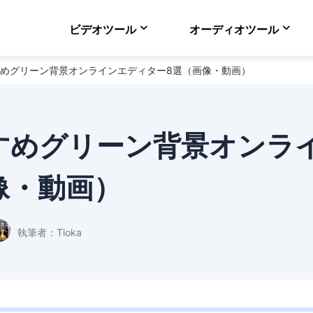
ビデオツール
オーディオツール
おすすめグリーン背景オンラインエディター8選（画像・動画）
VideFlow Online
ECサイト向け動画制作
EaseUS VoiceWav
リアルタイムで声を変
おすすめグリーン背景オンラ
Video Downloader
オンラインで動画をダ
像・動画）
EaseUS RecExper
最高のスクリーンレコ
執筆者：
Tioka