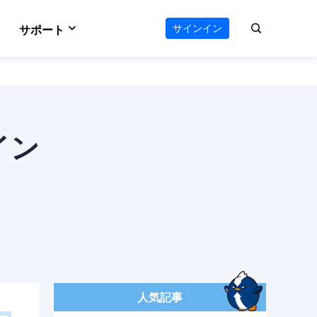
サインイン
サポート
VideFlow
サポートセンター
のAIワークフロー
オールインワン動画ツールキット
e
Vocal Remover (Online)
える
ボーカルリムーバー
ダウンロードセンター
イン
 Online
Video Editor
ソフトをダウンロード
ウンロード
使いやすい動画編集ソフト
お問い合わせ
ts
AI Media Player
オンラインチャット
ーダー
Windowsビデオ再生に最適
人気記事