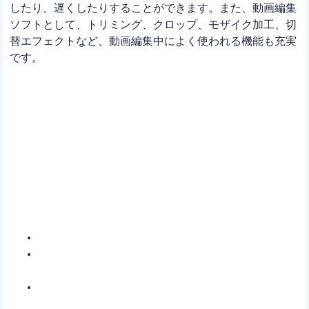
したり、遅くしたりすることができます。また、動画編集
ソフトとして、トリミング、クロップ、モザイク加工、切
替エフェクトなど、動画編集中によく使われる機能も充実
です。
EaseUS Video Editor
多機能動画編集ソフト-楽に動画作成・編集をやり
遂げる
基本及び高度の動画編集機能によって動画をカンタン作成可能
動画のトリミング、クロップ、ズーム、逆再生、再生時間変
更、音声変換などの基本機能が充実
動画に文字、モザイク、字幕、フィルター、オーバーレイ、ミ