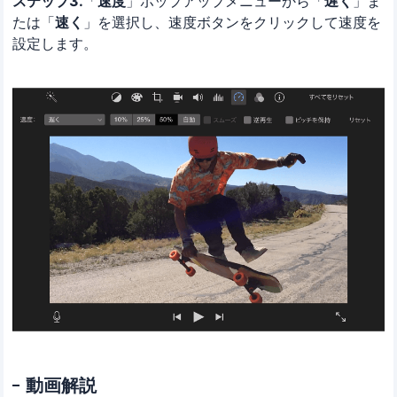
ステップ3.
「
速度
」ポップアップメニューから「
遅く
」ま
たは「
速く
」を選択し、速度ボタンをクリックして速度を
設定します。
動画解説