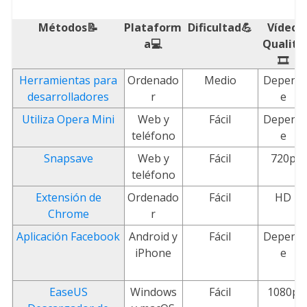
Métodos📝
Plataform
Dificultad💪
Vídeo
a💻
Quality
🎞️
Herramientas para
Ordenado
Medio
Depend
desarrolladores
r
e
Utiliza Opera Mini
Web y
Fácil
Depend
teléfono
e
Snapsave
Web y
Fácil
720p
teléfono
Extensión de
Ordenado
Fácil
HD
Chrome
r
Aplicación Facebook
Android y
Fácil
Depend
iPhone
e
EaseUS
Windows
Fácil
1080p