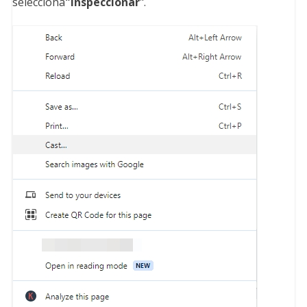
selecciona
"Inspeccionar
".