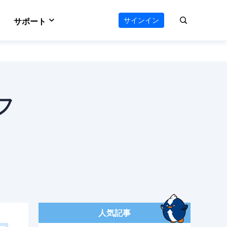
サインイン
サポート
VideFlow
サポートセンター
のAIワークフロー
オールインワン動画ツールキット
e
Vocal Remover (Online)
える
ボーカルリムーバー
ダウンロードセンター
フ
 Online
Video Editor
ソフトをダウンロード
ウンロード
使いやすい動画編集ソフト
お問い合わせ
ts
AI Media Player
オンラインチャット
ーダー
Windowsビデオ再生に最適
人気記事