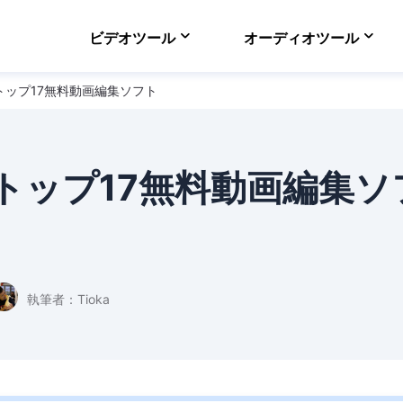
ビデオツール
オーディオツール
-トップ17無料動画編集ソフト
VideFlow Online
ECサイト向け動画制作
EaseUS VoiceWav
リアルタイムで声を変
-トップ17無料動画編集ソ
Video Downloader
オンラインで動画をダ
EaseUS RecExper
最高のスクリーンレコ
執筆者：
Tioka