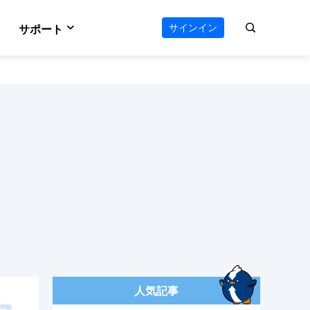
サインイン
サポート
VideFlow
サポートセンター
のAIワークフロー
オールインワン動画ツールキット
e
Vocal Remover (Online)
える
ボーカルリムーバー
ダウンロードセンター
 Online
Video Editor
ソフトをダウンロード
ウンロード
使いやすい動画編集ソフト
お問い合わせ
ts
AI Media Player
オンラインチャット
ーダー
Windowsビデオ再生に最適
人気記事