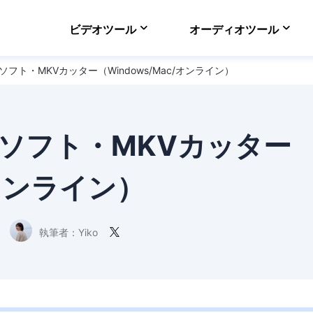
ビデオツール
オーディオツール
ソフト・MKVカッター（Windows/Mac/オンライン）
VideFlow Online
ECサイト向け動画制作
EaseUS VoiceWav
リアルタイムで声を変
集ソフト・MKVカッター
Video Downloader
オンラインで動画をダ
/オンライン）
EaseUS RecExper
最高のスクリーンレコ
執筆者：
Yiko
